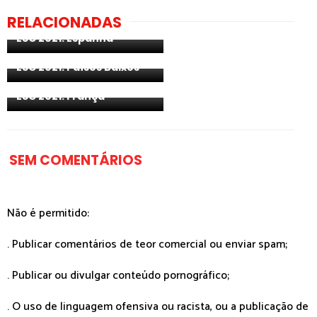
RELACIONADAS
Apreciações Musicais -
ESC 2021: Espanha
Apreciações Musicais -
ESC 2021: Países Baixos
Apreciações Musicais -
ESC 2021: França
SEM COMENTÁRIOS
Não é permitido:
. Publicar comentários de teor comercial ou enviar spam;
. Publicar ou divulgar conteúdo pornográfico;
. O uso de linguagem ofensiva ou racista, ou a publicação de