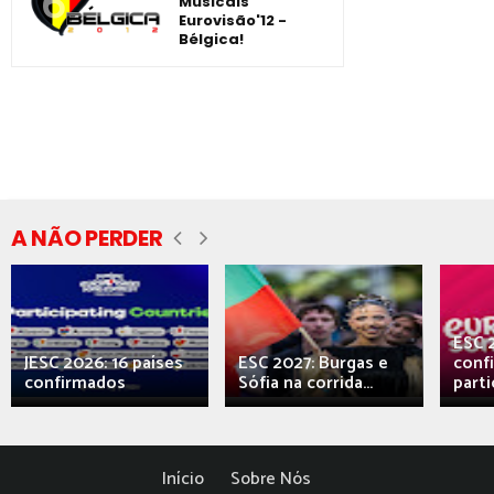
Musicais
Eurovisão'12 -
Bélgica!
A NÃO PERDER
ESC 
JESC 2026: 16 países
ESC 2027: Burgas e
conf
confirmados
Sófia na corrida...
parti
Início
Sobre Nós