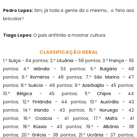
Pedro Lopes:
Sim, já toda a gente diz o mesmo… o ‘hino aos
brócolos’!
Tiago Lopes:
O país anfitrião a mostrar cultura.
CLASSIFICAÇÃO GERAL
1.º
Suíça
- 64 pontos; 2.º
Lituânia
- 59 pontos;
3.º
França
- 55
pontos;
4.º
Islândia
- 53 pontos; 5.º
Bulgária
- 48
pontos;
6.º
Roménia
- 48 pontos; 7.º
São Marino
- 47
pontos;
8.º
Suécia
- 46 pontos; 9
.º
Azerbaijão
- 45 pontos;
10.º
Bélgica
- 45 pontos; 11.º
Chipre
- 44
pontos; 12.º
Finlândia
- 44 pontos;
13.º
Austrália
- 43
pontos; 14.º
Irlanda
- 43 pontos; 15.º
Noruega
- 42
pontos;
16.º
Croácia
- 41 pontos; 17.º
Malta
- 41
pontos; 18.º
Rússia
- 40 pontos; 19.º -
Albânia
- 38
pontos;
20.º
Grécia
- 38 pontos;
21.º
Ucrânia
- 37 pontos;