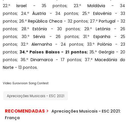
22.º
Israel
- 35 pontos; 23.º
Moldávia
- 34
pontos; 24.º
Áustria
- 34 pontos; 25.º
Eslovénia
- 33
pontos; 26.º
República Checa
- 32 pontos; 27.º
Portugal
- 32
pontos;
28.º
Estónia
- 30 pontos;
29.º
Letónia
- 26
pontos; 30.º
Sérvia
- 26 pontos;
31.º
Espanha
- 25
pontos; 32.º
Alemanha
- 24 pontos;
33.º
Polónia
- 23
pontos;
34.º Países Baixos - 21 pontos;
35.º
Geórgia
- 20
pontos; 36.º
Dinamarca
- 17 pontos;
37.º
Macedónia do
Norte
- 13 pontos.
Vídeo: Eurovision Song Contest
Apreciações Musicais - ESC 2021
RECOMENDADAS
Apreciações Musicais - ESC 2021:
França