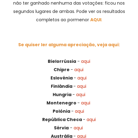
não ter ganhado nenhuma das votações: ficou nos
segundos lugares de ambas. Pode
ver os resultados
completos ao pormenor
AQUI
.
Se quiser ler alguma apreciação, veja aqui:
Bielorrússia
-
aqui
Chipr
e
-
aqui
Eslovénia
-
aqui
Finlândia
-
aqui
Hungria
-
aqui
Montenegro
-
aqui
Polónia
-
aqui
República Checa
-
aqui
Sérvia
-
aqui
Austrália
-
aqui