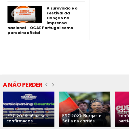
A Eurovisão e o
Festival da
Canção na
imprensa
nacional - OGAE Portugal como
parceira oficial
A NÃO PERDER
ESC 
JESC 2026: 16 países
ESC 2027: Burgas e
conf
confirmados
Sófia na corrida...
parti