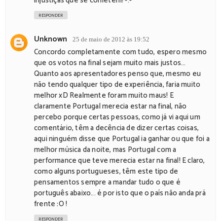
injustiças que se cometem! -.-
RESPONDER
Unknown
25 de maio de 2012 às 19:52
Concordo completamente com tudo, espero mesmo
que os votos na final sejam muito mais justos...
Quanto aos apresentadores penso que, mesmo eu
não tendo qualquer tipo de experiência, faria muito
melhor xD Realmente foram muito maus! E
claramente Portugal merecia estar na final, não
percebo porque certas pessoas, como já vi aqui um
comentário, têm a decência de dizer certas coisas,
aqui ninguém disse que Portugal ia ganhar ou que foi a
melhor música da noite, mas Portugal com a
performance que teve merecia estar na final! E claro,
como alguns portugueses, têm este tipo de
pensamentos sempre a mandar tudo o que é
português abaixo... é por isto que o país não anda prá
frente :O !
RESPONDER