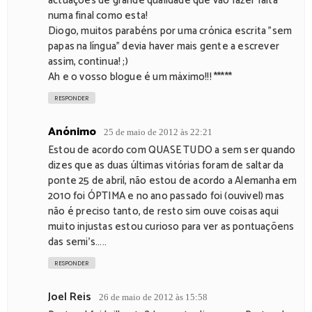
actuações de grande qualidade que vão fazer falta
numa final como esta!
Diogo, muitos parabéns por uma crónica escrita "sem
papas na língua" devia haver mais gente a escrever
assim, continua! ;)
Ah e o vosso blogue é um máximo!!! *****
RESPONDER
Anónimo
25 de maio de 2012 às 22:21
Estou de acordo com QUASE TUDO a sem ser quando
dizes que as duas últimas vitórias foram de saltar da
ponte 25 de abril, não estou de acordo a Alemanha em
2010 foi ÓPTIMA e no ano passado foi (ouvivel) mas
não é preciso tanto, de resto sim ouve coisas aqui
muito injustas estou curioso para ver as pontuaçõens
das semi's.....
RESPONDER
Joel Reis
26 de maio de 2012 às 15:58