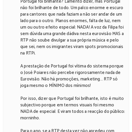
Portugal foi brilhante? Lamento dizer, mas Portugal
não foi brilhante de todo. Um palco enorme e escuro
para cantores que nada faziam a não ser andar de um
lado para o outro. Planos enormes, falta de luz, nem
um ou outro efeito especial: NADA! A voz da Filipa foi
sem dúvida uma grande dádiva nesta eurovisão MAS a
RTP não soube divulgar a sua própria música e pelo
que sei, nem os imigrantes viram spots promocionais
na RTPi.
A prestação de Portugal foi vítima do sistema porque
o José Poiares não percebe rigorosamente nada de
Eurovisão. Não há promoções, marketing... RTP só
joga mesmo o MÍNIMO dos mínimos!
Por isso, dizer que Portugal foi brilhante, isto é muito
subjectivo porque em termos visuais foi mesmo
NADA de especial. E viram todos a reacção do público:
morninho.
Para o ano, se a RTP desta vez não apredeu com