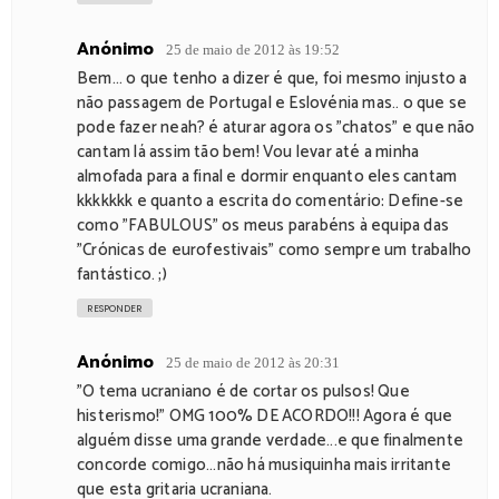
Anónimo
25 de maio de 2012 às 19:52
Bem... o que tenho a dizer é que, foi mesmo injusto a
não passagem de Portugal e Eslovénia mas.. o que se
pode fazer neah? é aturar agora os "chatos" e que não
cantam lá assim tão bem! Vou levar até a minha
almofada para a final e dormir enquanto eles cantam
kkkkkkk e quanto a escrita do comentário: Define-se
como "FABULOUS" os meus parabéns à equipa das
"Crónicas de eurofestivais" como sempre um trabalho
fantástico. ;)
RESPONDER
Anónimo
25 de maio de 2012 às 20:31
"O tema ucraniano é de cortar os pulsos! Que
histerismo!" OMG 100% DE ACORDO!!! Agora é que
alguém disse uma grande verdade...e que finalmente
concorde comigo...não há musiquinha mais irritante
que esta gritaria ucraniana.