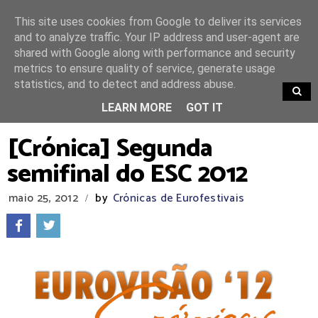
This site uses cookies from Google to deliver its services
and to analyze traffic. Your IP address and user-agent are
shared with Google along with performance and security
metrics to ensure quality of service, generate usage
statistics, and to detect and address abuse.
TRENDING
LEARN MORE
GOT IT
[Crónica] Segunda
semifinal do ESC 2012
maio 25, 2012
by
Crónicas de Eurofestivais
/