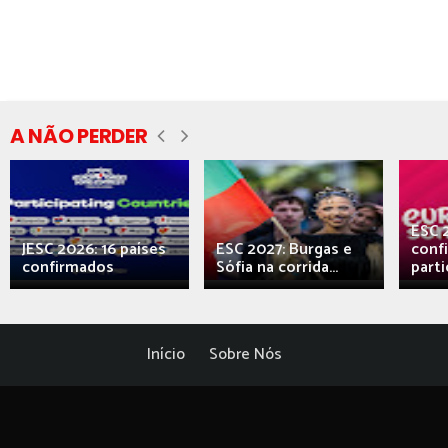
A NÃO PERDER
ESC 
JESC 2026: 16 países
ESC 2027: Burgas e
conf
confirmados
Sófia na corrida...
parti
Início
Sobre Nós