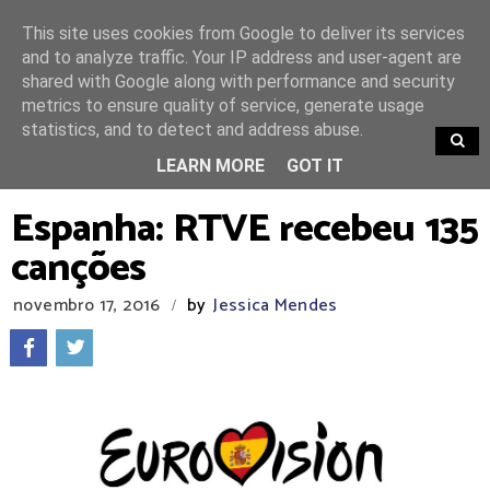
This site uses cookies from Google to deliver its services
and to analyze traffic. Your IP address and user-agent are
shared with Google along with performance and security
metrics to ensure quality of service, generate usage
statistics, and to detect and address abuse.
TRENDING
LEARN MORE
GOT IT
Espanha: RTVE recebeu 135
canções
novembro 17, 2016
by
Jessica Mendes
/