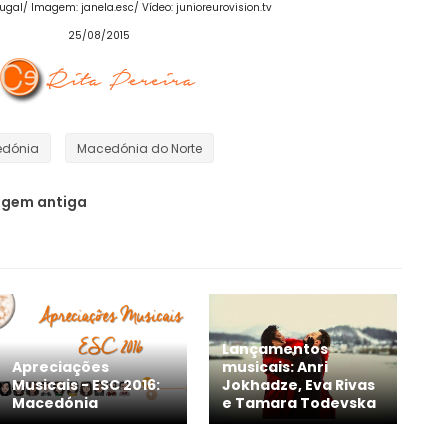
ugal/ Imagem: janela.esc/ Vídeo: junioreurovision.tv
25/08/2015
dónia
Macedónia do Norte
gem antiga
Lançamentos
Apreciações
musicais: Anri
Musicais - ESC 2016:
Jokhadze, Eva Rivas
Macedónia
e Tamara Todevska