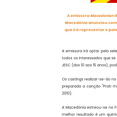
A emissora
Macedonian Ra
Macedónia anunciou como
que irá representar o país
A emissora irá optar pela se
todos os interessados que se
JESC (dos 10 aos 15 anos), p
Os castings realizar-se-ão n
preparada a canção "Prati m
2010).
A Macedónia estreou-se no Fe
melhor resultado é um quint