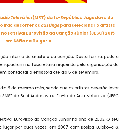
dio Television
(MRT) da Ex-República Jugoslava da
 irão decorrer os
castings
para selecionar o artista
 no Festival Eurovisão da Canção Júnior (JESC) 2015,
em Sófia na Bulgária.
leção interna do artista e da canção. Desta forma, pede a
 enquadram na faixa etária requerida pela organização do
odem contactar a emissora até dia 5 de setembro.
o dia 6 do mesmo mês, sendo que os artistas deverão levar
i SMS" de Bobi Andonov ou "Io-Io de Anja Veterova (JESC
stival Eurovisão da Canção Júnior no ano de 2003. O seu
o lugar por duas vezes: em 2007 com Rosica Kulakova &