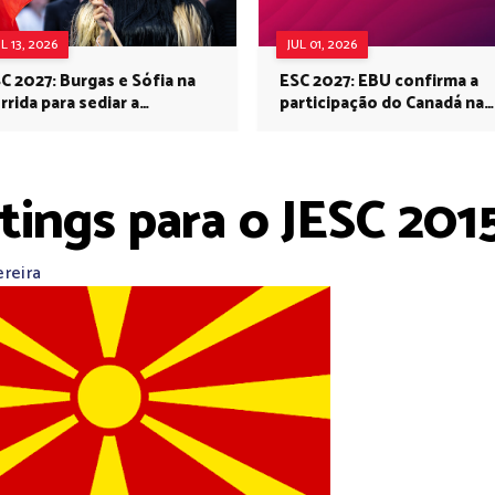
UL 13, 2026
JUL 01, 2026
C 2027: Burgas e Sófia na
ESC 2027: EBU confirma a
rrida para sediar a
participação do Canadá na
rovisão no próximo ano
Eurovisão do próximo ano
tings para o JESC 201
ereira