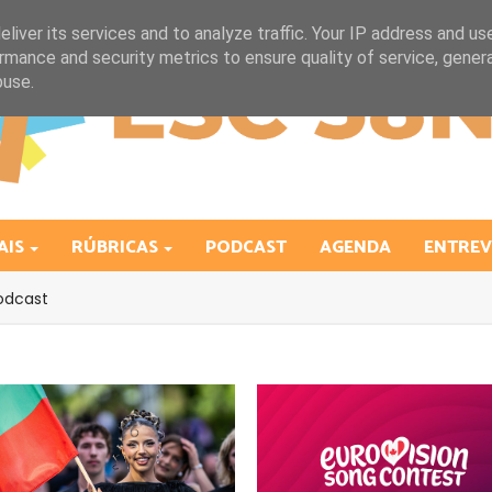
liver its services and to analyze traffic. Your IP address and us
rmance and security metrics to ensure quality of service, gene
buse.
AIS
RÚBRICAS
PODCAST
AGENDA
ENTREV
odcast