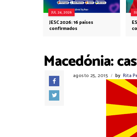
JUL 24, 2026
J
JESC 2026: 16 países
ES
confirmados
co
Eu
Macedónia: cas
agosto 25, 2015
by
Rita P
/