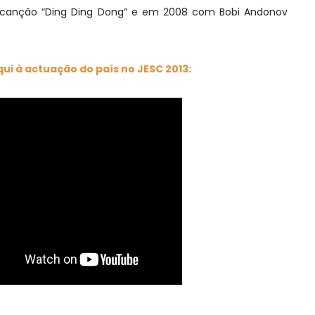
 canção “Ding Ding Dong” e em 2008 com Bobi Andonov
qui à actuação do país no JESC 2013: