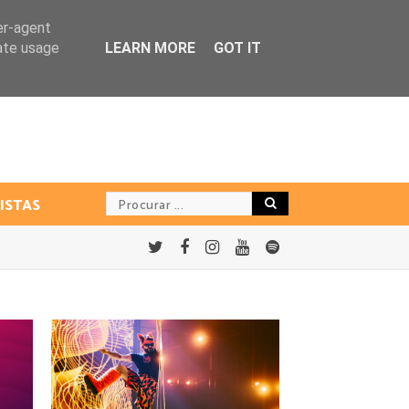
er-agent
rate usage
LEARN MORE
GOT IT
ISTAS