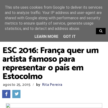
This site uses cookies from Google to deliver its services
and to analyze traffic. Your IP address and user-agent are
shared with Google along with performance and security
metrics to ensure quality of service, generate usage
statistics, and to detect and address abuse.
TRENDING
LEARN MORE
GOT IT
ESC 2016: França quer um
artista famoso para
representar o país em
Estocolmo
agosto 25, 2015
by
Rita Pereira
/