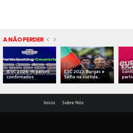
A NÃO PERDER
ESC 
JESC 2026: 16 países
ESC 2027: Burgas e
conf
confirmados
Sófia na corrida...
parti
Início
Sobre Nós