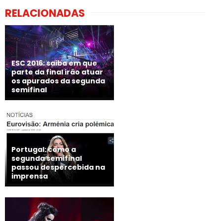
RELACIONADAS
ESC 2016: saiba em que
parte da final irão atuar
os apurados da segunda
semifinal
Portugal: como a
segunda semifinal
passou despercebida na
imprensa