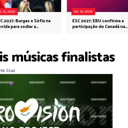
UL 13, 2026
JUL 01, 2026
C 2027: Burgas e Sófia na
ESC 2027: EBU confirma a
rrida para sediar a
participação do Canadá na
rovisão no próximo ano
Eurovisão do próximo ano
is músicas finalistas
ete Cruz