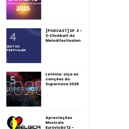
[PODCAST] EP. 3 -
O Clickbait do
Melodifestivalen
Letónia: oiça as
canções do
Supernova 2025
Apreciações
Musicais
Eurovisão'12 -