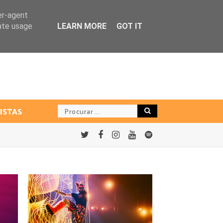
er-agent
rate usage
LEARN MORE
GOT IT
ISTAS