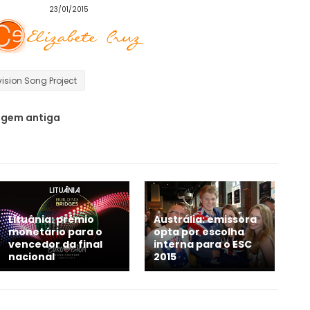
23/01/2015
vision Song Project
gem antiga
Lituânia: prémio
Austrália: emissora
monetário para o
opta por escolha
vencedor da final
interna para o ESC
nacional
2015