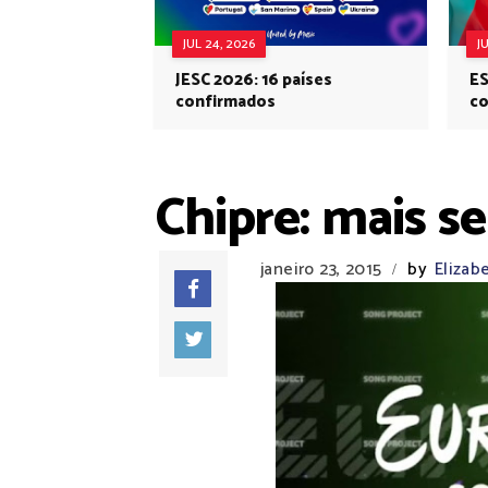
JUL 24, 2026
J
JESC 2026: 16 países
ES
confirmados
co
Eu
Chipre: mais se
janeiro 23, 2015
by
Elizab
/