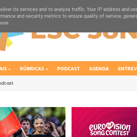
liver its services and to analyze traffic. Your IP address and us
rmance and security metrics to ensure quality of service, gene
buse.
AIS
RÚBRICAS
PODCAST
AGENDA
ENTREV
odcast