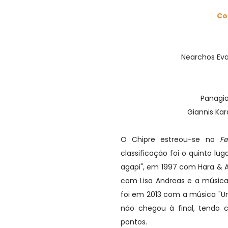
Con
Nearchos Eva
Panagio
Giannis Kar
O Chipre estreou-se no
Fe
classificação foi o quinto l
agapi", em 1997 com Hara & 
com Lisa Andreas e a música 
foi em 2013 com a música "U
não chegou à final, tendo c
pontos.