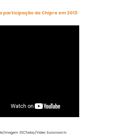
a participação do Chipre em 2013:
te/Imagem: ESCToday/Vídeo: Eurovision.tv