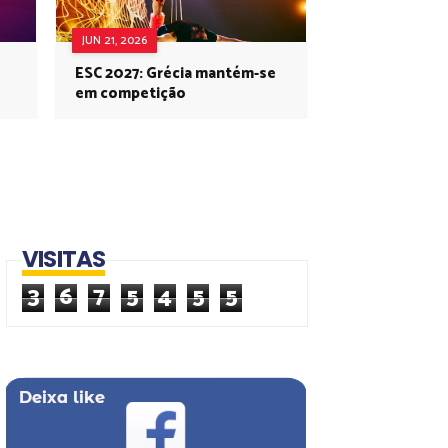
JUN 21, 2026
ESC 2027: Grécia mantém-se
em competição
VISITAS
3
6
7
5
4
5
5