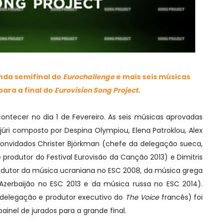
nda semifinal do
Eurochallenge
e mais seis músicas
ara a final do
Eurovision Song Project.
 acontecer no dia 1 de Fevereiro. As seis músicas aprovadas
úri composto por Despina Olympiou, Elena Patroklou, Alex
convidados Christer Björkman (chefe da delegação sueca,
e produtor do Festival Eurovisão da Canção 2013) e Dimitris
odutor da música ucraniana no ESC 2008, da música grega
zerbaijão no ESC 2013 e da música russa no ESC 2014).
 delegação e produtor executivo do
The Voice
francês) foi
ainel de jurados para a grande final.