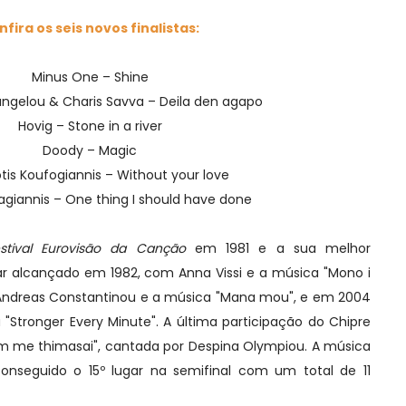
fira os seis novos finalistas:
Minus One – Shine
ngelou & Charis Savva – Deila den agapo
Hovig – Stone in a river
Doody – Magic
tis Koufogiannis – Without your love
agiannis – One thing I should have done
stival Eurovisão da Canção
em 1981 e a sua melhor
ugar alcançado em 1982, com Anna Vissi e a música "Mono i
Andreas Constantinou e a música "Mana mou", e em 2004
"Stronger Every Minute". A última participação do Chipre
m me thimasai", cantada por Despina Olympiou. A música
onseguido o 15º lugar na semifinal com um total de 11