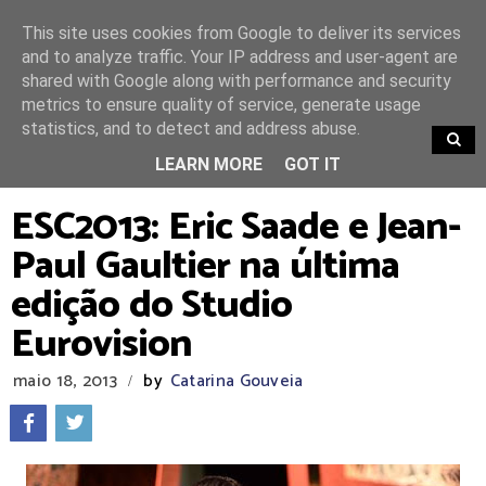
This site uses cookies from Google to deliver its services
and to analyze traffic. Your IP address and user-agent are
shared with Google along with performance and security
metrics to ensure quality of service, generate usage
statistics, and to detect and address abuse.
TRENDING
LEARN MORE
GOT IT
ESC2013: Eric Saade e Jean-
Paul Gaultier na última
edição do Studio
Eurovision
maio 18, 2013
by
Catarina Gouveia
/