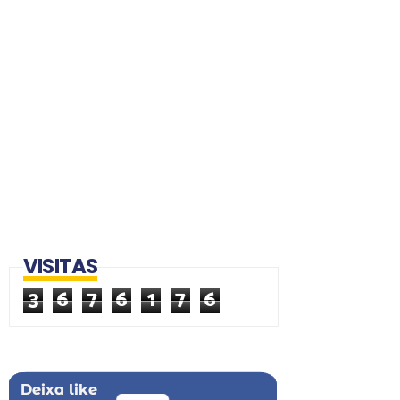
VISITAS
3
6
7
6
1
7
6