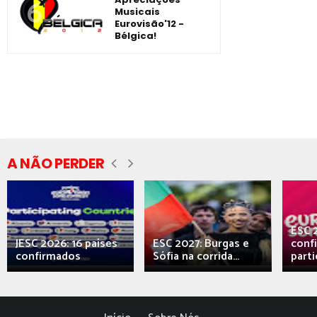
Musicais
Eurovisão'12 -
Bélgica!
A NÃO PERDER
ESC 
JESC 2026: 16 países
ESC 2027: Burgas e
conf
confirmados
Sófia na corrida...
parti