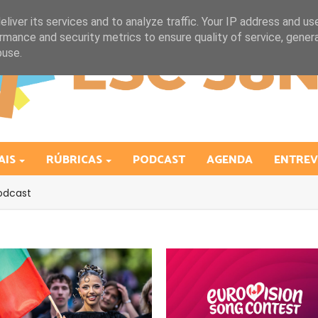
liver its services and to analyze traffic. Your IP address and us
rmance and security metrics to ensure quality of service, gene
buse.
AIS
RÚBRICAS
PODCAST
AGENDA
ENTREV
odcast