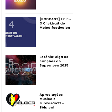
[PODCAST] EP. 3 -
O Clickbait do
Melodifestivalen
Letónia: oiça as
canções do
Supernova 2025
Apreciações
Musicais
Eurovisão'12 -
Bélgica!