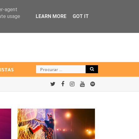
er-agent
rate usage
LEARN MORE
GOT IT
ISTAS