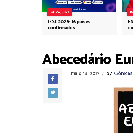
JUL 24, 2026
J
JESC 2026: 16 países
ES
confirmados
co
Eu
Abecedário Eur
maio 18, 2013
by
Crónicas
/