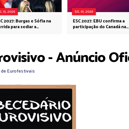
UL 13, 2026
JUL 01, 2026
C 2027: Burgas e Sófia na
ESC 2027: EBU confirma a
rrida para sediar a
participação do Canadá na
rovisão no próximo ano
Eurovisão do próximo ano
ovisivo - Anúncio Ofi
 de Eurofestivais