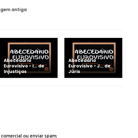
gem antiga
Abecedário
Abecedário
Eurovisivo - I... de
Eurovisivo - J... de
Injustiças
Júris
r comercial ou enviar spam;