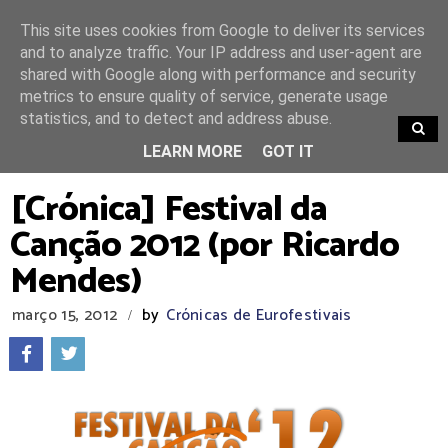
This site uses cookies from Google to deliver its services
and to analyze traffic. Your IP address and user-agent are
shared with Google along with performance and security
metrics to ensure quality of service, generate usage
statistics, and to detect and address abuse.
TRENDING
LEARN MORE
GOT IT
[Crónica] Festival da
Canção 2012 (por Ricardo
Mendes)
março 15, 2012
by
Crónicas de Eurofestivais
/