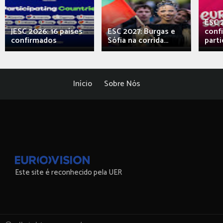
ESC 
JESC 2026: 16 países
ESC 2027: Burgas e
conf
confirmados
Sófia na corrida...
parti
Início
Sobre Nós
Este site é reconhecido pela UER