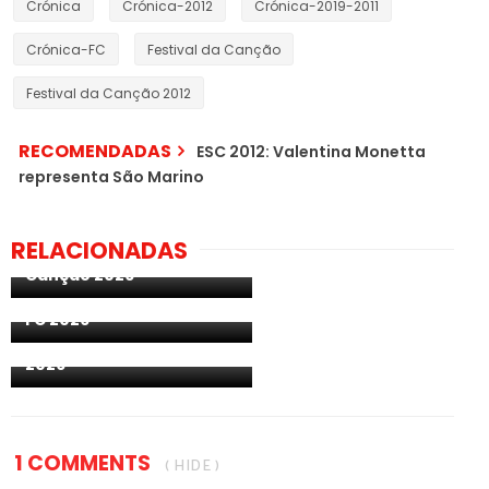
Crónica
Crónica-2012
Crónica-2019-2011
Crónica-FC
Festival da Canção
Festival da Canção 2012
RECOMENDADAS
ESC 2012: Valentina Monetta
representa São Marino
Portugal: revelada a
ordem de atuações da
RELACIONADAS
final do Festival da
Portugal: 412 mil
Canção 2026
espectadores
acompanharam SF2 do
FC 2026
Portugal: apurados
todos os finalistas do FC
2026
1 COMMENTS
( HIDE )