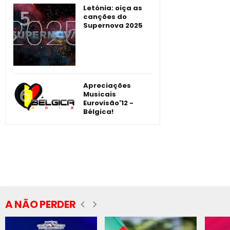
Letónia: oiça as
canções do
Supernova 2025
Apreciações
Musicais
Eurovisão'12 -
Bélgica!
A NÃO PERDER