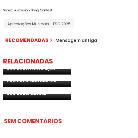
Vídeo: Eurovision Song Contest
Apreciações Musicais - ESC 2025
RECOMENDADAS
Mensagem antiga
RELACIONADAS
Apreciações Musicais -
ESC 2025: Azerbaijão
Apreciações Musicais -
ESC 2025: São Marino
Apreciações Musicais -
ESC 2025: Suécia
SEM COMENTÁRIOS