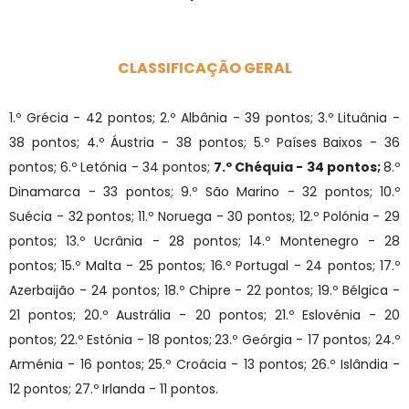
CLASSIFICAÇÃO GERAL
1.º Grécia - 42 pontos; 2.º Albânia - 39 pontos;
3.º Lituânia -
38 pontos; 4.º Áustria - 38 pontos; 5.º Países Baixos - 36
pontos; 6.º Letónia - 34 pontos;
7.º Chéquia - 34 pontos;
8.º
Dinamarca - 33 pontos; 9.º São Marino - 32 pontos; 10.º
Suécia - 32 pontos;
11.º Noruega - 30 pontos; 12.º Polónia - 29
pontos; 13.º Ucrânia - 28 pontos;
14.º Montenegro - 28
pontos; 15.º Malta - 25 pontos; 16.º Portugal - 24 pontos; 17.º
Azerbaijão - 24 pontos; 18.º Chipre - 22 pontos; 19.º Bélgica -
21 pontos; 20.º Austrália - 20 pontos; 21.º Eslovénia - 20
pontos;
22.º Estónia - 18 pontos;
23.º Geórgia - 17 pontos; 24.º
Arménia - 16 pontos;
25.º Croácia - 13 pontos; 26.º Islândia -
12 pontos; 27.º Irlanda - 11 pontos.