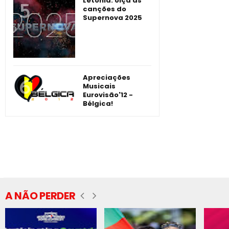
Letónia: oiça as
canções do
Supernova 2025
Apreciações
Musicais
Eurovisão'12 -
Bélgica!
A NÃO PERDER