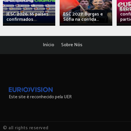
ESC 
JESC 2026: 16 países
ESC 2027: Burgas e
conf
confirmados
Sófia na corrida...
parti
Início
Sobre Nós
Este site é reconhecido pela UER
© all rights reserved