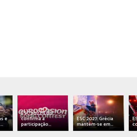
ESC 2027: EBU
as e
confirma a
ESC 2027: Grécia
E
..
participação...
mantém-se em...
c