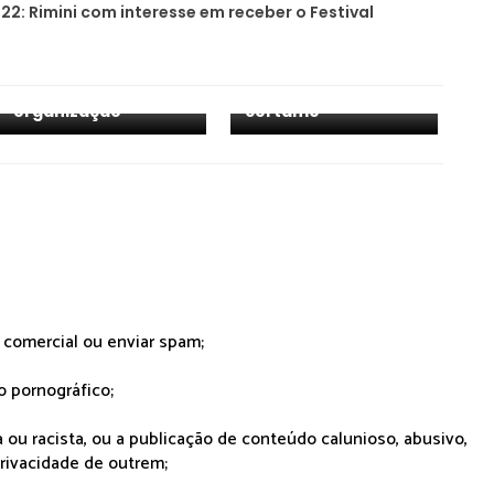
22: Rimini com interesse em receber o Festival
ESC 2022: Verona
ESC 2022: Florença,
poderá entrar na
Nápoles e Sanremo
corrida pela
desejam sediar o
organização
certame
r comercial ou enviar spam;
o pornográfico;
 ou racista, ou a publicação de conteúdo calunioso, abusivo,
rivacidade de outrem;