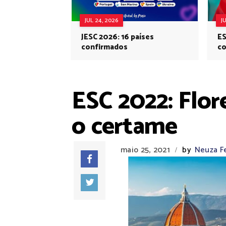
JUL 24, 2026
J
JESC 2026: 16 países
ES
confirmados
co
Eu
ESC 2022: Flor
o certame
maio 25, 2021
by
Neuza Fe
/