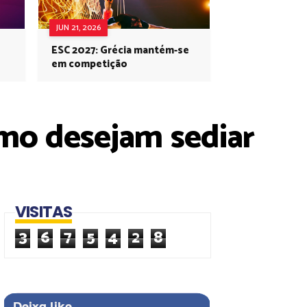
JUN 21, 2026
ESC 2027: Grécia mantém-se
em competição
emo desejam sediar
VISITAS
3
6
7
5
4
2
8