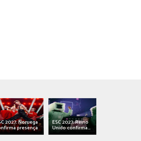
SC 2027: Noruega
ESC 2027: Reino
França: Alec e
onfirma presença
Unido confirma...
Qali" represen