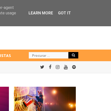
er-agent
rate usage
LEARN MORE
GOT IT
ISTAS