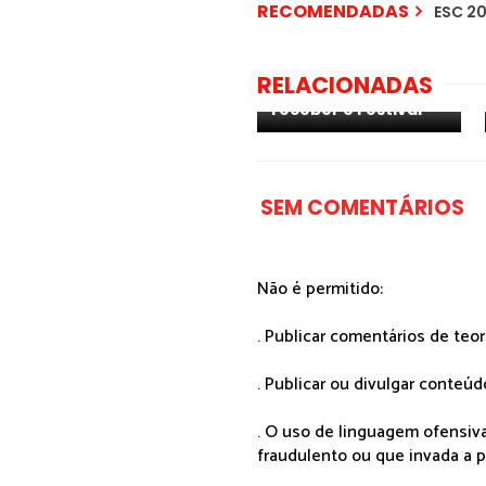
RECOMENDADAS
ESC 20
ESC 2022: Rimini com
RELACIONADAS
interesse em
receber o Festival
SEM COMENTÁRIOS
Não é permitido:
. Publicar comentários de teo
. Publicar ou divulgar conteúd
. O uso de linguagem ofensiva
fraudulento ou que invada a p