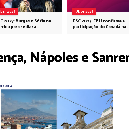
UL 13, 2026
JUL 01, 2026
C 2027: Burgas e Sófia na
ESC 2027: EBU confirma a
rrida para sediar a
participação do Canadá na
rovisão no próximo ano
Eurovisão do próximo ano
ença, Nápoles e Sanr
rreira