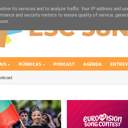
liver its services and to analyze traffic. Your IP address and us
rmance and security metrics to ensure quality of service, gene
buse.
AIS
RÚBRICAS
PODCAST
AGENDA
ENTREV
odcast