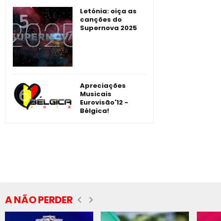
Letónia: oiça as
canções do
Supernova 2025
Apreciações
Musicais
Eurovisão'12 -
Bélgica!
A NÃO PERDER