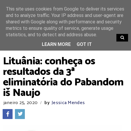
This site uses cookies from Google to deliver its services
and to analyze traffic. Your IP address and user-agent are
shared with Google along with performance and security
metrics to ensure quality of service, generate usage
statistics, and to detect and address abuse.
TRENDING
LEARN MORE
GOT IT
Lituânia: conheça os
resultados da 3ª
eliminatória do Pabandom
iš Naujo
janeiro 25, 2020
by
Jessica Mendes
/