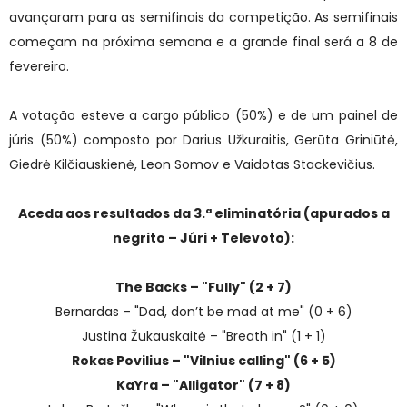
avançaram para as semifinais da competição. As semifinais
começam na próxima semana e a grande final será a 8 de
fevereiro.
A votação esteve a cargo público (50%) e de um painel de
júris (50%) composto por Darius Užkuraitis, Gerūta Griniūtė,
Giedrė Kilčiauskienė, Leon Somov e Vaidotas Stackevičius.
Aceda aos resultados da 3.ª eliminatória (apurados a
negrito – Júri + Televoto):
The Backs – "Fully" (2 + 7)
Bernardas – "Dad, don’t be mad at me" (0 + 6)
Justina Žukauskaitė – "Breath in" (1 + 1)
Rokas Povilius – "Vilnius calling" (6 + 5)
KaYra – "Alligator" (7 + 8)