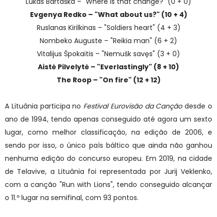
Lukas Bartaška – "Where is that change?" (0 + 0)
Evgenya Redko – "What about us?" (10 + 4)
Ruslanas Kirilkinas – "Soldiers heart" (4 + 3)
Nombeko Auguste – "Reikia man" (6 + 2)
Vitalijus Špokaitis – "Nemušk savęs" (3 + 0)
Aistė Pilvelytė – "Everlastingly" (8 + 10)
The Roop – "On fire" (12 + 12)
A Lituânia participa no
Festival Eurovisão da Canção
desde o
ano de 1994, tendo apenas conseguido até agora um sexto
lugar, como melhor classificação, na edição de 2006, e
sendo por isso, o único país báltico que ainda não ganhou
nenhuma edição do concurso europeu. Em 2019, na cidade
de Telavive, a Lituânia foi representada por Jurij Veklenko,
com a canção "Run with Lions", tendo conseguido alcançar
o 11.º lugar na semifinal, com 93 pontos.