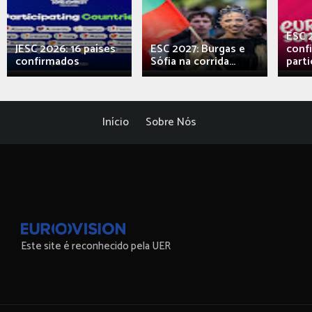
ESC 
JESC 2026: 16 países
ESC 2027: Burgas e
conf
confirmados
Sófia na corrida...
parti
Início
Sobre Nós
Este site é reconhecido pela UER