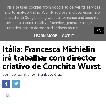
This site uses cookies from Google to deliver its services
and to analyze traffic. Your IP address and user-agent are
shared with Google along with performance and security
metrics to ensure quality of service, generate usage
statistics, and to detect and address abuse.
TRENDING
LEARN MORE
GOT IT
Itália: Francesca Michielin
irá trabalhar com director
criativo de Conchita Wurst
abril 20, 2016
by
Elizabete Cruz
/