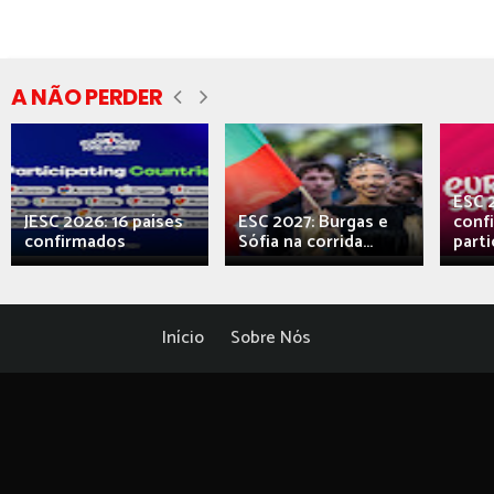
A NÃO PERDER
ESC 
JESC 2026: 16 países
ESC 2027: Burgas e
conf
confirmados
Sófia na corrida...
parti
Início
Sobre Nós