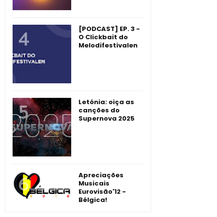
[PODCAST] EP. 3 -
O Clickbait do
Melodifestivalen
Letónia: oiça as
canções do
Supernova 2025
Apreciações
Musicais
Eurovisão'12 -
Bélgica!