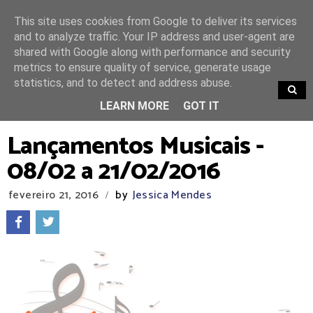
This site uses cookies from Google to deliver its services
and to analyze traffic. Your IP address and user-agent are
shared with Google along with performance and security
metrics to ensure quality of service, generate usage
statistics, and to detect and address abuse.
TRENDING
LEARN MORE
GOT IT
Lançamentos Musicais -
08/02 a 21/02/2016
fevereiro 21, 2016
by
Jessica Mendes
/