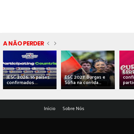
A NÃO PERDER
ESC 
JESC 2026: 16 países
ESC 2027: Burgas e
conf
confirmados
Sófia na corrida...
parti
Início
Sobre Nós