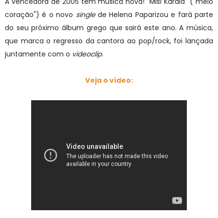
A vencedora de 2005 tem música nova! "Misi Kardia" ("meio
coração") é o novo
single
de Helena Paparizou e fará parte
do seu próximo álbum grego que sairá este ano. A música,
que marca o regresso da cantora ao pop/rock, foi lançada
juntamente com o
videoclip
.
Veja o vídeo: