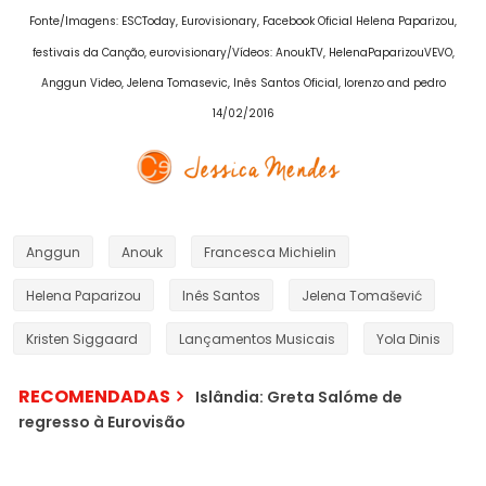
Fonte/Imagens
:
ESCToday, Eurovisionary, Facebook Oficial Helena Paparizou,
festivais da Canção, eurovisionary
/Vídeos: AnoukTV, HelenaPaparizouVEVO,
Anggun Video, Jelena Tomasevic, Inês Santos Oficial, lorenzo and pedro
14/02/2016
Anggun
Anouk
Francesca Michielin
Helena Paparizou
Inês Santos
Jelena Tomašević
Kristen Siggaard
Lançamentos Musicais
Yola Dinis
RECOMENDADAS
Islândia: Greta Salóme de
regresso à Eurovisão