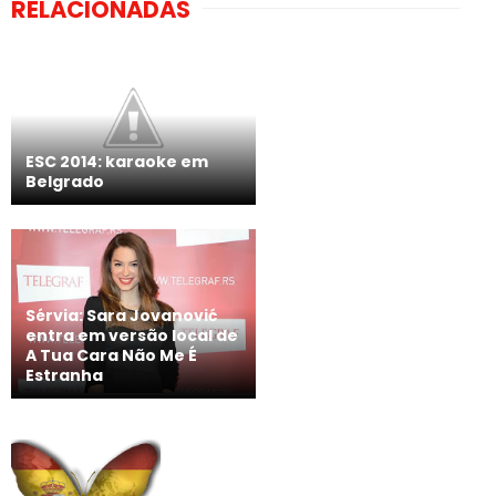
RELACIONADAS
ESC 2014: karaoke em
Belgrado
Sérvia: Sara Jovanović
entra em versão local de
A Tua Cara Não Me É
Estranha