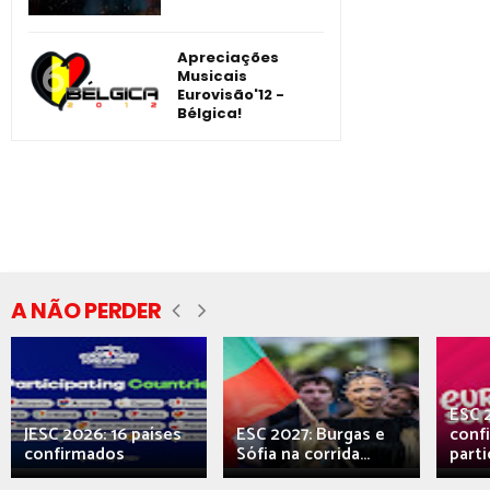
Apreciações
Musicais
Eurovisão'12 -
Bélgica!
A NÃO PERDER
ESC 
JESC 2026: 16 países
ESC 2027: Burgas e
conf
confirmados
Sófia na corrida...
parti