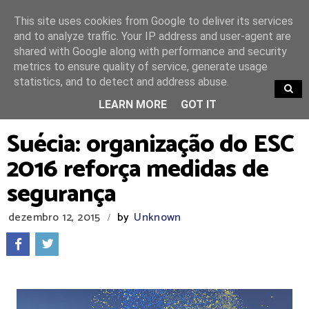
This site uses cookies from Google to deliver its services
and to analyze traffic. Your IP address and user-agent are
shared with Google along with performance and security
metrics to ensure quality of service, generate usage
statistics, and to detect and address abuse.
TRENDING
LEARN MORE
GOT IT
Suécia: organização do ESC
2016 reforça medidas de
segurança
dezembro 12, 2015
by
Unknown
/