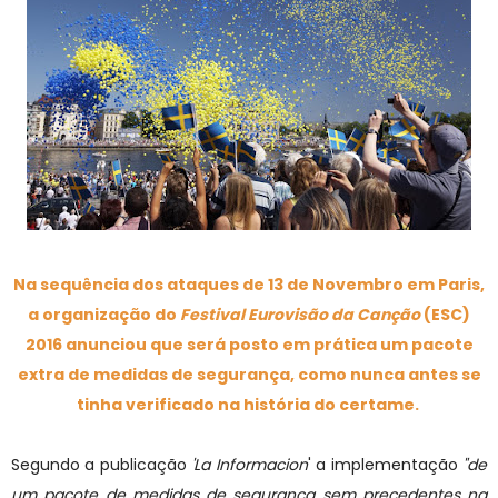
Na sequência dos ataques de 13 de Novembro em Paris,
a organização do
Festival Eurovisão da Canção
(ESC)
2016 anunciou que será posto em prática um pacote
extra de medidas de segurança, como nunca antes se
tinha verificado na história do certame.
Segundo a publicação
'La Informacion
' a implementação
"de
um pacote de medidas de segurança sem precedentes na