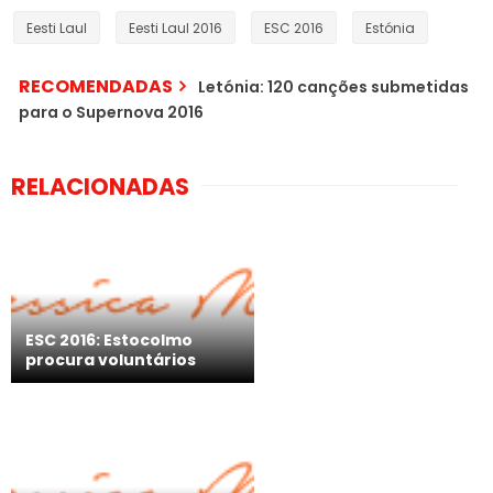
Eesti Laul
Eesti Laul 2016
ESC 2016
Estónia
RECOMENDADAS
Letónia: 120 canções submetidas
para o Supernova 2016
RELACIONADAS
ESC 2016: Estocolmo
procura voluntários