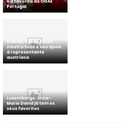
é a favorita da OGAE
Portugal
Irlanda: Kasey Smith
mostra todo o seu apoio
à representante
austríaca
Luxemburgo: Anne-
Marie David já tem os
seus favoritos