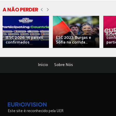
A NÃO PERDER
ESC 
JESC 2026: 16 países
ESC 2027: Burgas e
conf
confirmados
Sófia na corrida...
parti
Início
Sobre Nós
Este site é reconhecido pela UER