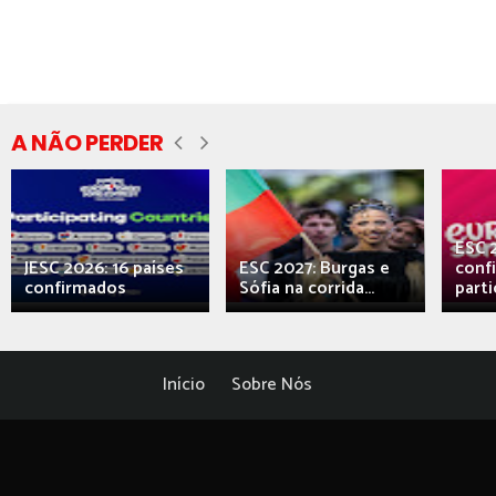
A NÃO PERDER
ESC 
JESC 2026: 16 países
ESC 2027: Burgas e
conf
confirmados
Sófia na corrida...
parti
Início
Sobre Nós