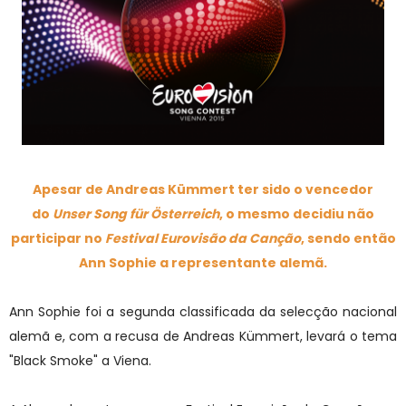
Apesar de
Andreas Kümmert ter sido o vencedor
do
Unser Song für Österreich
, o mesmo decidiu não
participar no
Festival Eurovisão da Canção
, sendo então
Ann Sophie a representante alemã.
Ann Sophie foi a segunda classificada da selecção nacional
alemã e, com a recusa de Andreas Kümmert, levará o tema
"Black Smoke" a Viena.