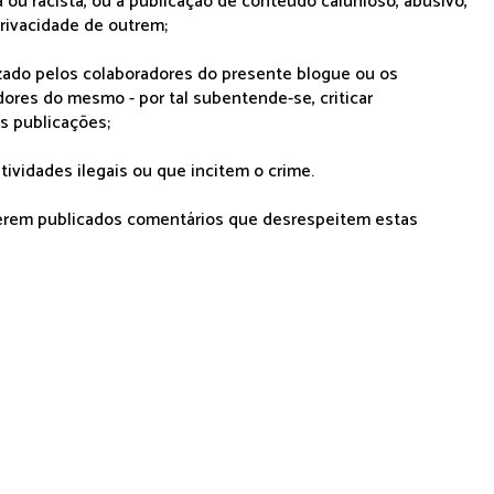
 ou racista, ou a publicação de conteúdo calunioso, abusivo,
rivacidade de outrem;
lizado pelos colaboradores do presente blogue ou os
dores do mesmo - por tal subentende-se, criticar
as publicações;
tividades ilegais ou que incitem o crime.
serem publicados comentários que desrespeitem estas