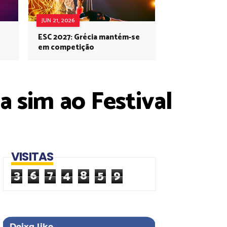
JUN 21, 2026
ESC 2027: Grécia mantém-se
em competição
 sim ao Festival
VISITAS
3
6
7
4
8
5
9