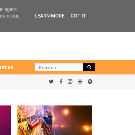
er-agent
rate usage
LEARN MORE
GOT IT
ISTAS