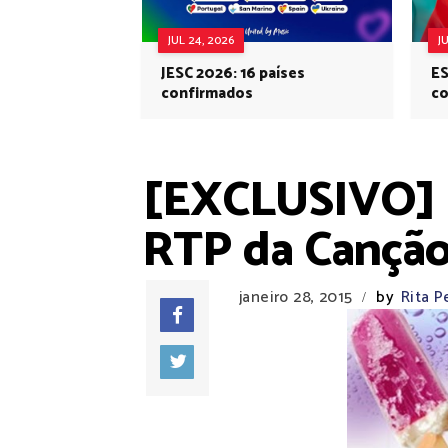
JUL 24, 2026
J
JESC 2026: 16 países
ES
confirmados
co
Eu
[EXCLUSIVO] Po
RTP da Canção
janeiro 28, 2015
by
Rita P
/