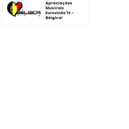
Apreciações
Musicais
Eurovisão'12 -
Bélgica!