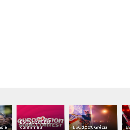
ESC 2027: EBU
as e
confirma a
ESC 2027: Grécia
E