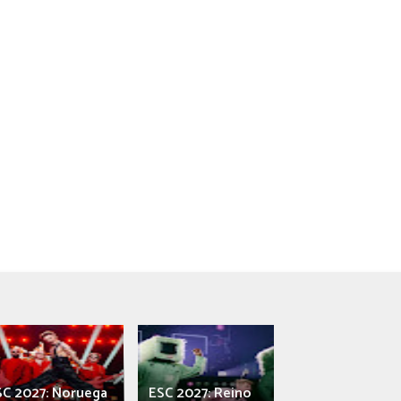
SC 2027: Noruega
ESC 2027: Reino
França: Alec e