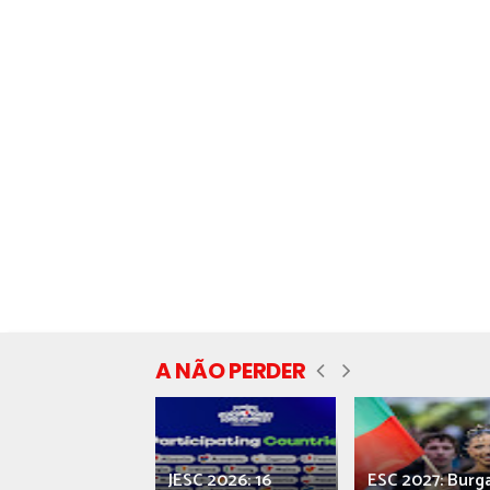
A NÃO PERDER
ecial] ‘Viva,
JESC 2026: 16
ESC 2027: Burg