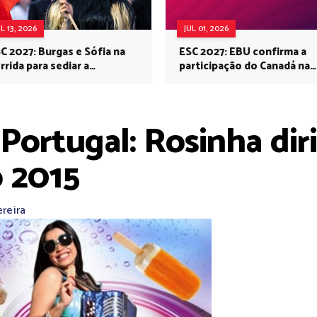
UL 13, 2026
JUL 01, 2026
C 2027: Burgas e Sófia na
ESC 2027: EBU confirma a
rrida para sediar a
participação do Canadá na
rovisão no próximo ano
Eurovisão do próximo ano
rtugal: Rosinha diria
 2015
ereira