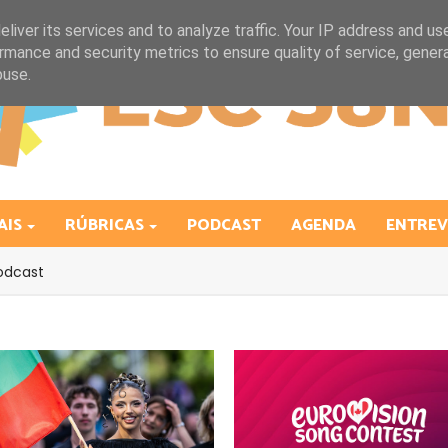
liver its services and to analyze traffic. Your IP address and us
rmance and security metrics to ensure quality of service, gene
buse.
AIS
RÚBRICAS
PODCAST
AGENDA
ENTREV
odcast