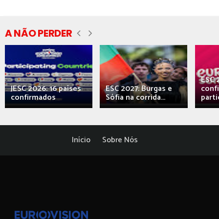
A NÃO PERDER
ESC 
JESC 2026: 16 países
ESC 2027: Burgas e
conf
confirmados
Sófia na corrida...
parti
Início
Sobre Nós