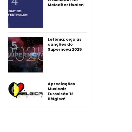
Melodifestivalen
Letónia: oiça as
canções do
Supernova 2025
Apreciações
Musicais
Eurovisão'12 -
Bélgica!