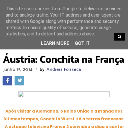
This site uses cookies from Google to deliver its services
and to analyze traffic. Your IP address and user-agent are
shared with Google along with performance and security
metrics to ensure quality of service, generate usage
statistics, and to detect and address abuse.
TRENDING
LEARN MORE
GOT IT
Áustria: Conchita na França
junho 15, 2014
by
Andreia Fonseca
/
Após visitar a Alemanha, o Reino Unido e a Irlanda nos
últimos tempos, Conchita Wurst irá a terras francesas.
A estação televisiva France 2 convidou a diga a cantar