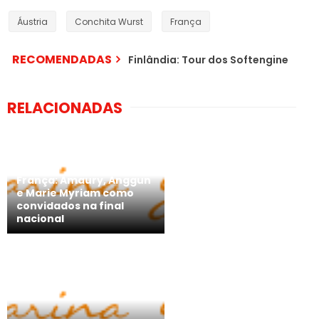
Áustria
Conchita Wurst
França
RECOMENDADAS
Finlândia: Tour dos Softengine
RELACIONADAS
França: Amaury, Anggun
e Marie Myriam como
convidados na final
nacional