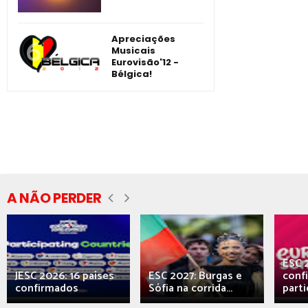
Apreciações
Musicais
Eurovisão'12 -
Bélgica!
A NÃO PERDER
ESC 
JESC 2026: 16 países
ESC 2027: Burgas e
conf
confirmados
Sófia na corrida...
parti