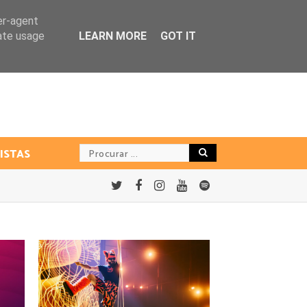
er-agent
rate usage
LEARN MORE
GOT IT
ISTAS