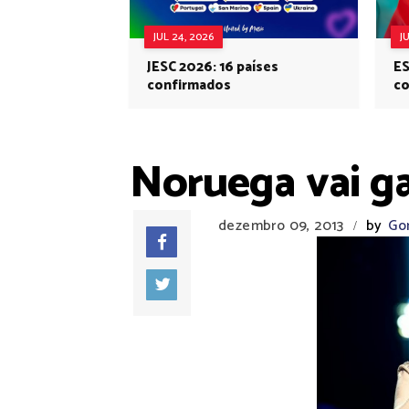
JUL 24, 2026
J
JESC 2026: 16 países
ES
confirmados
co
Eu
Noruega vai g
dezembro 09, 2013
by
Go
/