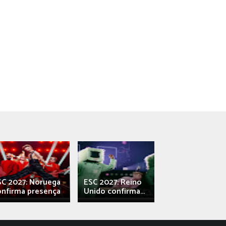
SC 2027: Noruega
ESC 2027: Reino
França: Alec e
onfirma presença
Unido confirma...
Qali" represen