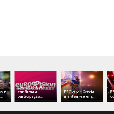
ESC 2027: EBU
as e
confirma a
ESC 2027: Grécia
E
..
participação...
mantém-se em...
c