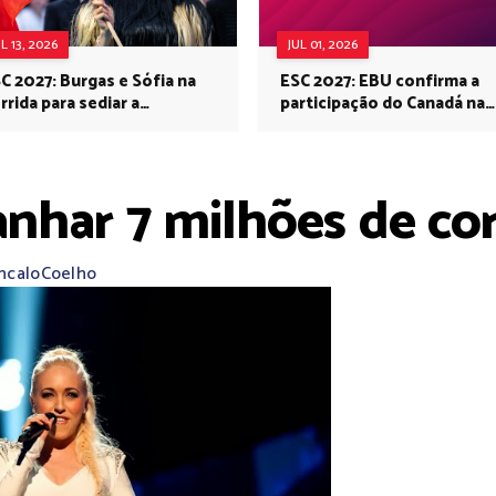
UL 13, 2026
JUL 01, 2026
C 2027: Burgas e Sófia na
ESC 2027: EBU confirma a
rrida para sediar a
participação do Canadá na
rovisão no próximo ano
Eurovisão do próximo ano
anhar 7 milhões de c
ncaloCoelho