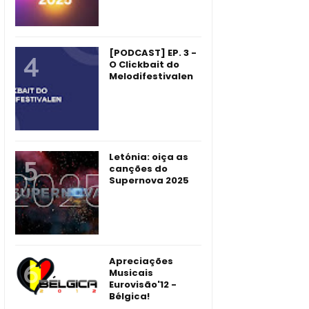
[PODCAST] EP. 3 -
O Clickbait do
Melodifestivalen
Letónia: oiça as
canções do
Supernova 2025
Apreciações
Musicais
Eurovisão'12 -
Bélgica!