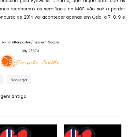
cebida pela Eyeworks Dinamo, que argumenta que as
anos receberam as semifinais do MGP vão sair a perder
curso de 2014 vai acontecer apenas em Oslo, a 7, 8, 9 e
Fonte: Aftenposten/
Imagem: Google
09/12/2013
Noruega
gem antiga