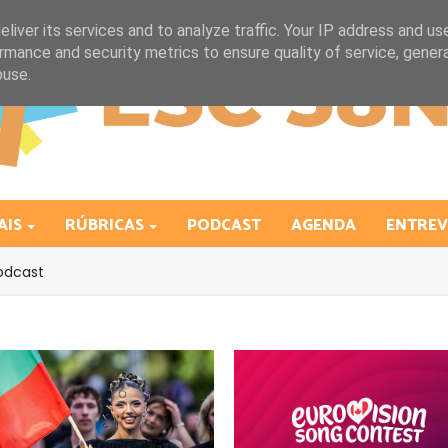
liver its services and to analyze traffic. Your IP address and us
rmance and security metrics to ensure quality of service, gene
buse.
AIS
RÚBRICAS
PODCAST
AGENDA
ENTREV
odcast