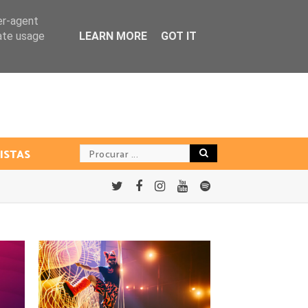
er-agent
rate usage
LEARN MORE
GOT IT
ISTAS