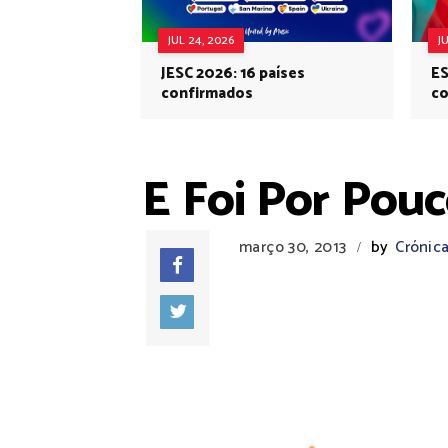
JUL 24, 2026
J
JESC 2026: 16 países
ES
confirmados
co
Eu
E Foi Por Pouco
março 30, 2013
by
Crónica
/
NÃO PERCA, N
EDIÇÃO DA INI