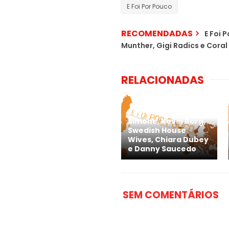
E Foi Por Pouco
RECOMENDADAS
E Foi 
Munther, Gigi Radics e Coral
RELACIONADAS
E Foi Por Pouco... -
Simone, Kevin Borg,
Swedish House
Wives, Chiara Dubey
e Danny Saucedo
SEM COMENTÁRIOS