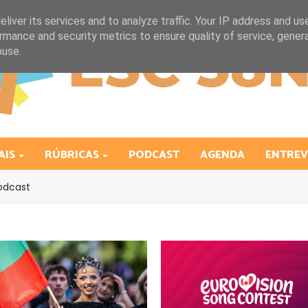
liver its services and to analyze traffic. Your IP address and us
rmance and security metrics to ensure quality of service, gene
buse.
AIS
RÚBRICAS
PODCAST
AGENDA
ENTREV
odcast