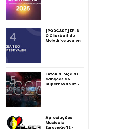
[PODCAST] EP. 3 -
O Clickbait do
Melodifestivalen
Letónia: oiça as
canções do
Supernova 2025
Apreciações
Musicais
Eurovisão'12 -