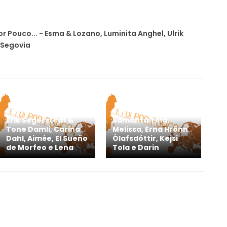
Por Pouco... - Esma & Lozano, Luminita Anghel, Ulrik
 Segovia
E Foi Por Pouco... -
E Foi Por Pouco... -
Erik Segerstedt &
Samanta Tina,
Tone Damli, Carina
Melissa, Erna Hrönn
Dahl, Aimée, El Sueño
Ólafsdóttir, Kejsi
de Morfeo e Lena
Tola e Darin