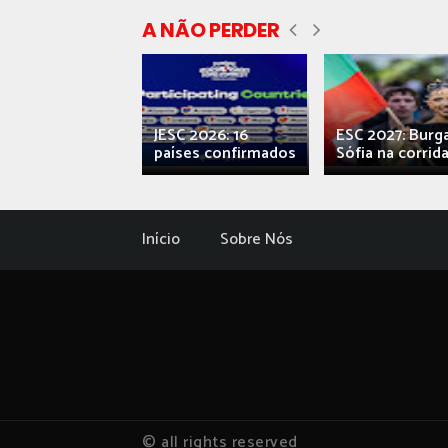
A NÃO PERDER
ecial] ‘Viva,
JESC 2026: 16
ESC 2027: Burg
ova’: o caos...
países confirmados
Sófia na corrida.
Início
Sobre Nós
© all rights reserved