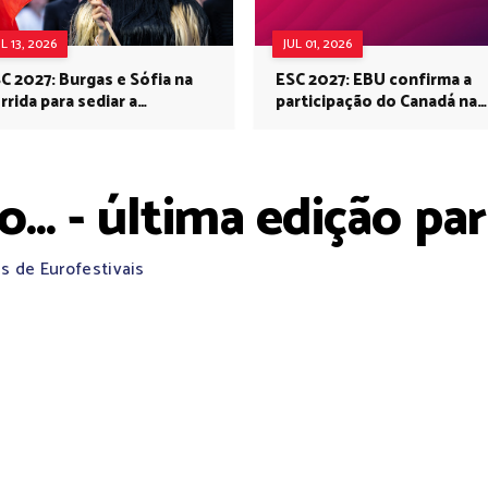
UL 13, 2026
JUL 01, 2026
C 2027: Burgas e Sófia na
ESC 2027: EBU confirma a
rrida para sediar a
participação do Canadá na
rovisão no próximo ano
Eurovisão do próximo ano
... - última edição p
s de Eurofestivais
A PRÓXIMA SEMANA, A ÚLTIMA
"!
CIATIVA "E FOI POR POUCO...