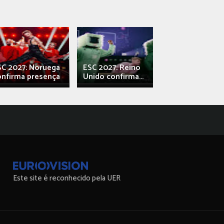
SC 2027: Noruega
ESC 2027: Reino
França: Alec e
onfirma presença
Unido confirma...
Qali" represen
Este site é reconhecido pela UER