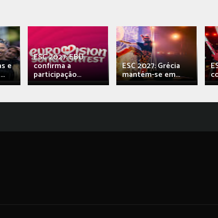
ESC 2027: EBU
as e
confirma a
ESC 2027: Grécia
E
..
participação...
mantém-se em...
c