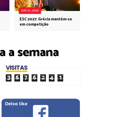
JUN 21, 2026
ESC 2027: Grécia mantém-se
em competição
ara a semana
VISITAS
3
6
7
6
2
4
1