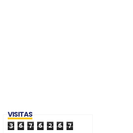
VISITAS
3
6
7
6
2
6
7