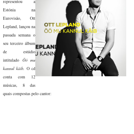
representou a
Estónia na
Eurovisão, Ott
Lepland, lançou na
passada semana o
seu terceiro álbum
de estúdio
intitulado
Öö mu
kannul käib.
O cd
conta com 12
músicas, 8 das
quais compostas pelo cantor:
01. Võitmatu
02. Kodu
03. Kuula
04. Madonna aknal