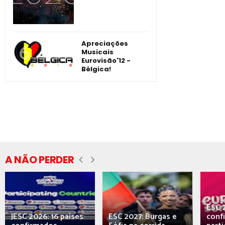
Apreciações
Musicais
Eurovisão'12 -
Bélgica!
A NÃO PERDER
ESC 
JESC 2026: 16 países
ESC 2027: Burgas e
conf