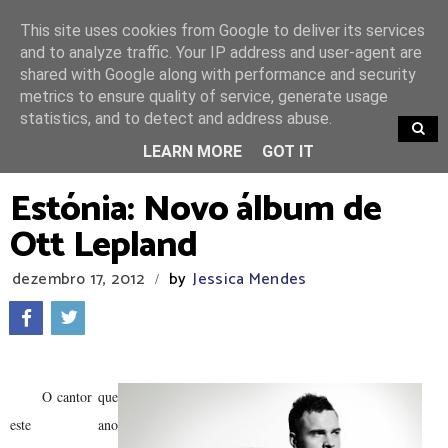
This site uses cookies from Google to deliver its services
and to analyze traffic. Your IP address and user-agent are
shared with Google along with performance and security
metrics to ensure quality of service, generate usage
statistics, and to detect and address abuse.
TRENDING
LEARN MORE
GOT IT
Estónia: Novo álbum de
Ott Lepland
dezembro 17, 2012
by
Jessica Mendes
/
O cantor que
este ano