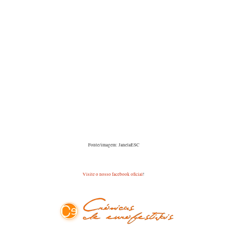
05. See päev on käes
06. Emakene kallis kulla
07. Maagiline maa
08. Laululinnuhaldjas
09. Planeet oma teel
10. Avatud
11. Üks eriti kurb lugu (com Gjangstaga)
12. Hüüa mind (com Sven Grünbergiga)
Fonte/imagem: JanelaESC
Visite o nosso facebook oficial
!