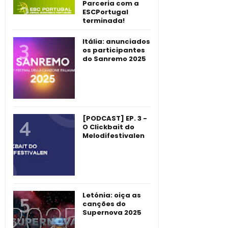
Parceria com a
ESCPortugal
terminada!
Itália: anunciados
os participantes
do Sanremo 2025
[PODCAST] EP. 3 -
O Clickbait do
Melodifestivalen
Letónia: oiça as
canções do
Supernova 2025