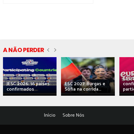
A NÃO PERDER
ESC 
JESC 2026: 16 países
ESC 2027: Burgas e
conf
confirmados
Sófia na corrida...
parti
Início
Sobre Nós