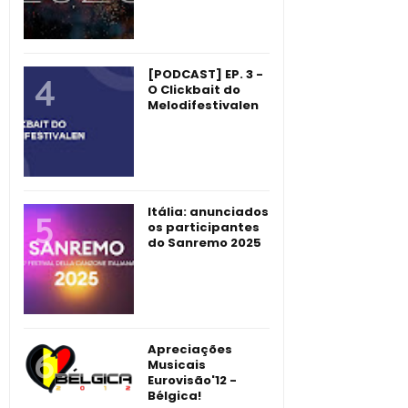
[PODCAST] EP. 3 -
O Clickbait do
Melodifestivalen
Itália: anunciados
os participantes
do Sanremo 2025
Apreciações
Musicais
Eurovisão'12 -
Bélgica!