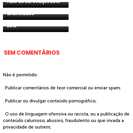
fase do Eurovizijos 2018
concorrentes do
Destination Eurovision
anunciados
Bielorrússia: mais de 90
canções para o Eurofest
2018
SEM COMENTÁRIOS
Não é permitido:
. Publicar comentários de teor comercial ou enviar spam;
. Publicar ou divulgar conteúdo pornográfico;
. O uso de linguagem ofensiva ou racista, ou a publicação de
conteúdo calunioso, abusivo, fraudulento ou que invada a
privacidade de outrem;