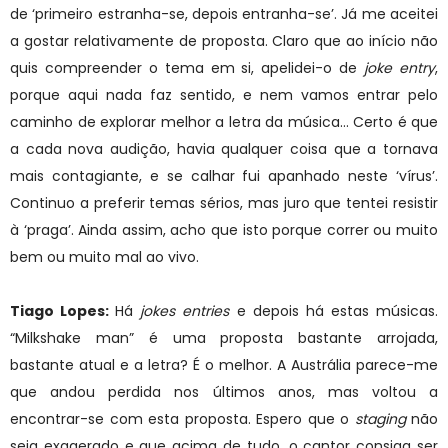
de ‘primeiro estranha-se, depois entranha-se’. Já me aceitei
a gostar relativamente de proposta. Claro que ao início não
quis compreender o tema em si, apelidei-o de
joke entry
,
porque aqui nada faz sentido, e nem vamos entrar pelo
caminho de explorar melhor a letra da música… Certo é que
a cada nova audição, havia qualquer coisa que a tornava
mais contagiante, e se calhar fui apanhado neste ‘vírus’.
Continuo a preferir temas sérios, mas juro que tentei resistir
à ‘praga’. Ainda assim, acho que isto porque correr ou muito
bem ou muito mal ao vivo.
Tiago Lopes:
Há
jokes entries
e depois há estas músicas.
“Milkshake man” é uma proposta bastante arrojada,
bastante atual e a letra? É o melhor. A Austrália parece-me
que andou perdida nos últimos anos, mas voltou a
encontrar-se com esta proposta. Espero que o
staging
não
seja exagerado e que acima de tudo, o cantor consiga ser