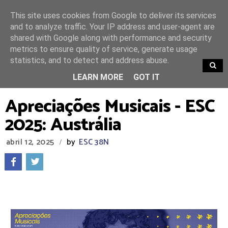
This site uses cookies from Google to deliver its services
and to analyze traffic. Your IP address and user-agent are
shared with Google along with performance and security
metrics to ensure quality of service, generate usage
statistics, and to detect and address abuse.
TRENDING
LEARN MORE
GOT IT
Apreciações Musicais - ESC
2025: Austrália
abril 12, 2025
by
ESC 38N
/