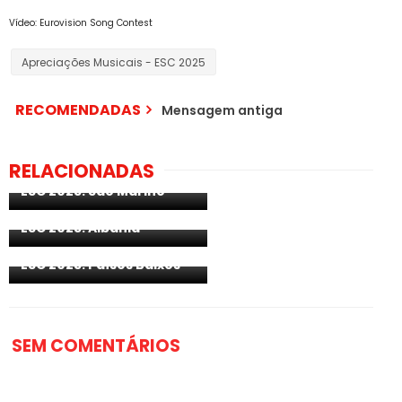
Vídeo: Eurovision Song Contest
Apreciações Musicais - ESC 2025
RECOMENDADAS
Mensagem antiga
RELACIONADAS
Apreciações Musicais -
ESC 2025: São Marino
Apreciações Musicais -
ESC 2025: Albânia
Apreciações Musicais -
ESC 2025: Países Baixos
SEM COMENTÁRIOS