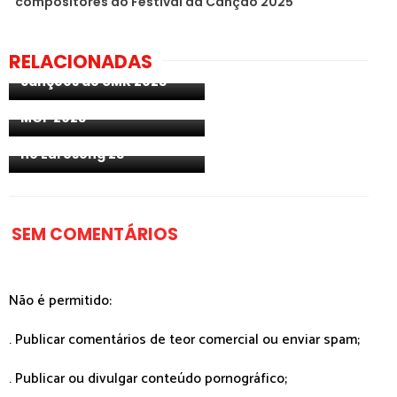
compositores do Festival da Canção 2025
Finlândia:
RELACIONADAS
disponibilizadas todas as
canções do UMK 2023
Noruega: aceda aos
resultados da SF2 do
MGP 2023
Irlanda: oiça as seis
canções em competição
no Eurosong 23
SEM COMENTÁRIOS
Não é permitido:
. Publicar comentários de teor comercial ou enviar spam;
. Publicar ou divulgar conteúdo pornográfico;