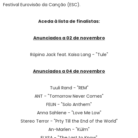
Festival Eurovisão da Canção (ESC).
Aceda à lista de finalistas:
Anunciados a 02 de novembro
Räpina Jack feat. Kaisa Lang - "Tule"
Anunciados a 04 de novembro
Tuuli Rand - "REM"
ANT - "Tomorrow Never Comes"
FELIN - "Solo Anthem"
Anna Sahlene - "Love Me Low"
Stereo Terror - "Prty Till the End of the World"
An-Marlen - "Külm"
ELYSA - "The Last to Know"