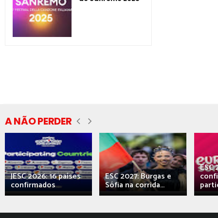
A NÃO PERDER
ESC 
JESC 2026: 16 países
ESC 2027: Burgas e
conf
confirmados
Sófia na corrida...
parti