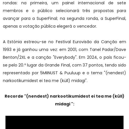
rondas: na primeira, um painel internacional de sete
membros e o público selecionará três propostas para
avançar para a SuperFinal; na segunda ronda, a SuperFinal,
apenas a votação pública elegerá o vencedor.
A Estónia estreou-se no Festival Eurovisão da Canção em
1993 e já ganhou uma vez: em 2001, com Tanel Padar/Dave
Benton/2XL e a canção "Everybody". Em 2024, o país ficou-
se pelo 20.º lugar da Grande Final, com 37 pontos, tendo sido
representado por 5MIINUST & Puuluup e o tema "(nendest)
narkootikumidest ei tea me (küll) midagi".
Recorde "
(nendest) narkootikumidest ei tea me (küll)
midagi
":