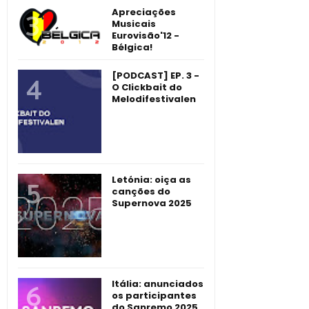
Apreciações
Musicais
Eurovisão'12 -
Bélgica!
[PODCAST] EP. 3 -
O Clickbait do
Melodifestivalen
Letónia: oiça as
canções do
Supernova 2025
Itália: anunciados
os participantes
do Sanremo 2025