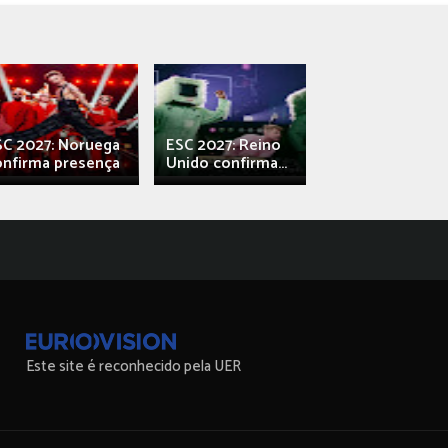
SC 2027: Noruega
ESC 2027: Reino
França: Alec e
onfirma presença
Unido confirma...
Qali" represen
Este site é reconhecido pela UER