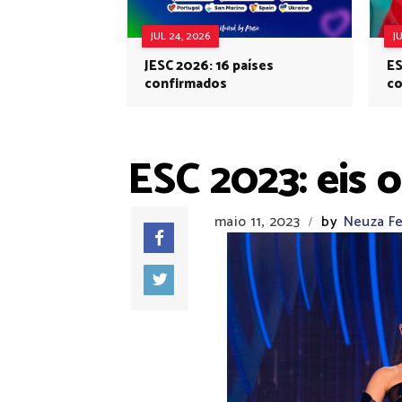
JUL 24, 2026
J
JESC 2026: 16 países
ES
confirmados
co
Eu
ESC 2023: eis 
maio 11, 2023
by
Neuza Fe
/