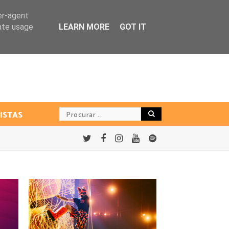
er-agent
rate usage
LEARN MORE
GOT IT
ISTAS