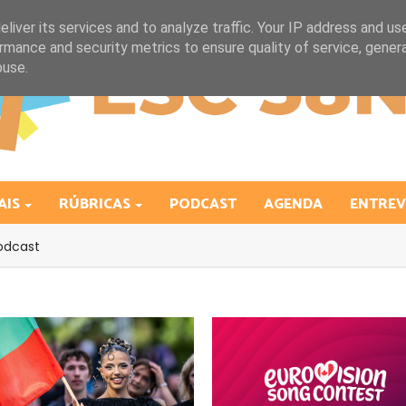
liver its services and to analyze traffic. Your IP address and us
rmance and security metrics to ensure quality of service, gene
buse.
AIS
RÚBRICAS
PODCAST
AGENDA
ENTREV
odcast