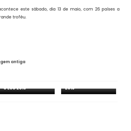
acontece este sábado, dia 13 de maio, com 26 países a
rande troféu.
gem antiga
Austrália: revelada a
Croácia: ouça o
canção de Jessica
tema de Franka para
Mauboy para o ESC
o ESC 2018
2018