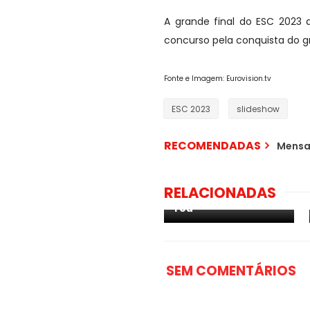
A grande final do ESC 2023 
concurso pela conquista do g
Fonte e Imagem: Eurovision.tv
ESC 2023
slideshow
RECOMENDADAS
Mensa
Áustria: revelada a
RELACIONADAS
canção "Nobody But
You"
SEM COMENTÁRIOS