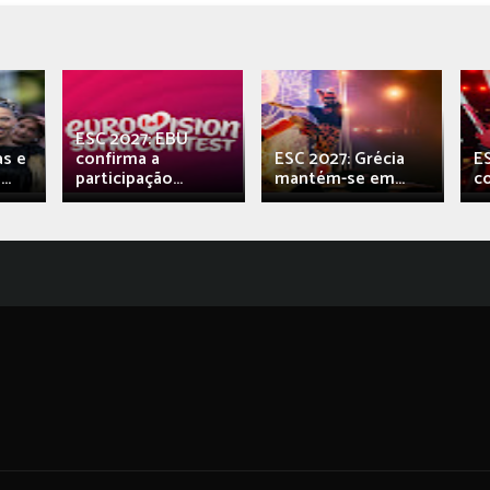
ESC 2027: EBU
as e
confirma a
ESC 2027: Grécia
E
..
participação...
mantém-se em...
c