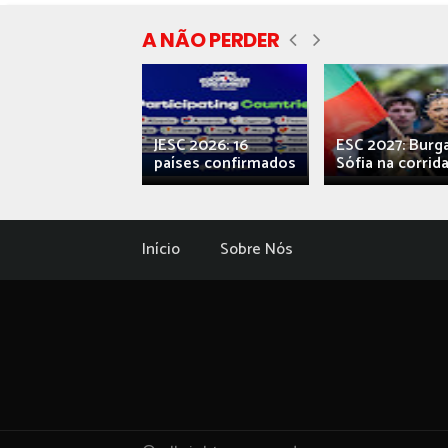
A NÃO PERDER
ecial] ‘Viva,
JESC 2026: 16
ESC 2027: Burg
ova’: o caos...
países confirmados
Sófia na corrida.
Início
Sobre Nós