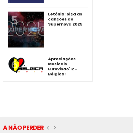
Letónia: oiça as
canções do
Supernova 2025
Apreciações
Musicais
Eurovisão'12 -
Bélgica!
A NÃO PERDER