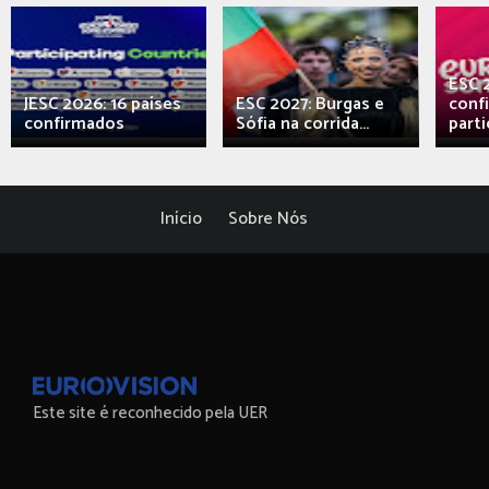
ESC 
JESC 2026: 16 países
ESC 2027: Burgas e
conf
confirmados
Sófia na corrida...
parti
Início
Sobre Nós
Este site é reconhecido pela UER