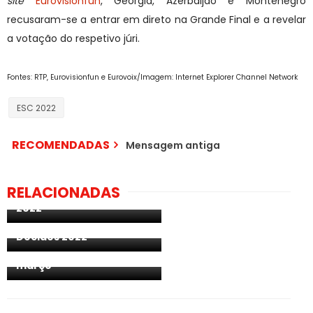
site
Eurovisionfun
, Geórgia, Azerbaijão e Montenegro
recusaram-se a entrar em direto na Grande Final e a revelar
a votação do respetivo júri.
Fontes: RTP, Eurovisionfun e Eurovoix/Imagem: Internet Explorer Channel Network
ESC 2022
RECOMENDADAS
Mensagem antiga
Estónia: revelados os
artistas da 2ª
RELACIONADAS
eliminatória do Eesti Laul
2022
Austrália: revelados mais
3 artistas do Australia
Decides 2022
Roménia: país escolhe
para o ESC 2022 a 5 de
março