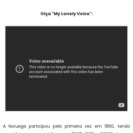
Oiça "My Lonely Voice":
A Noruega participou pela primeira vez em 1960, tendo