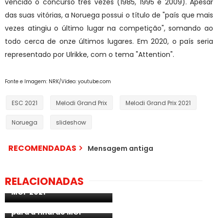
vencido o concurso três vezes (1985, 1995 e 2009). Apesar
das suas vitórias, a Noruega possui o título de "país que mais
vezes atingiu o último lugar na competição", somando ao
todo cerca de onze últimos lugares. Em 2020, o país seria
representado por Ulrikke, com o tema "Attention".
Fonte e Imagem: NRK/Vídeo: youtube.com
ESC 2021
Melodi Grand Prix
Melodi Grand Prix 2021
Noruega
slideshow
RECOMENDADAS
Mensagem antiga
Noruega: conheça os
RELACIONADAS
participantes da SF1 do
MGP 2021
Noruega: Emmy apurada
para a final do MGP
Noruega: IMERIKA