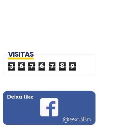
VISITAS
3
6
7
6
7
8
9