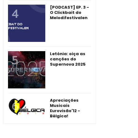
[PODCAST] EP. 3 -
O Clickbait do
Melodifestivalen
Letónia: oiça as
canções do
Supernova 2025
Apreciações
Musicais
Eurovisão'12 -
Bélgica!