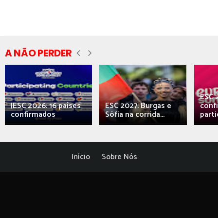
A NÃO PERDER
ESC 
JESC 2026: 16 países
ESC 2027: Burgas e
conf
confirmados
Sófia na corrida...
parti
Início
Sobre Nós