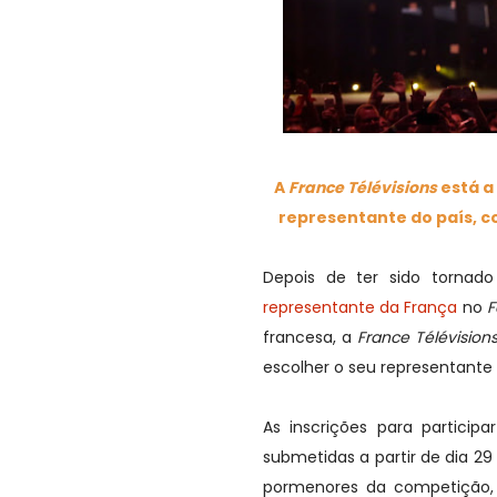
A
France Télévisions
está a
representante do país, c
Depois de ter sido torna
representante da França
no
F
francesa, a
France Télévision
escolher o seu representante
As inscrições para partici
submetidas a partir de dia 
pormenores da competição, 