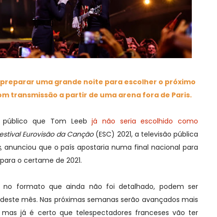
 preparar uma grande noite para escolher o próximo
om transmissão a partir de uma arena fora de Paris.
do público que Tom Leeb
já não seria escolhido como
estival Eurovisão da Canção
(ESC) 2021, a televisão pública
s
, anunciou que o país apostaria numa final nacional para
 para o certame de 2021.
par no formato que ainda não foi detalhado, podem ser
29 deste mês. Nas próximas semanas serão avançados mais
mas já é certo que telespectadores franceses vão ter