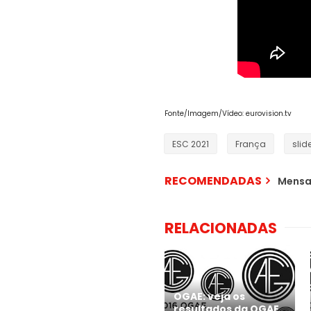
Fonte/Imagem/Vídeo: eurovision.tv
ESC 2021
França
sli
RECOMENDADAS
Mensa
RELACIONADAS
OGAE: veja os
resultados da OGAE