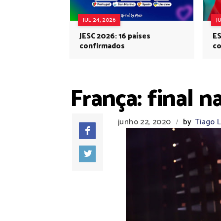
JUL 24, 2026
J
JESC 2026: 16 países
ES
confirmados
co
Eu
França: final 
junho 22, 2020
by
Tiago 
/