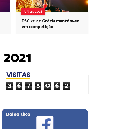
JUN 21, 2026
ESC 2027: Grécia mantém-se
em competição
m 2021
VISITAS
3
6
7
5
0
6
2