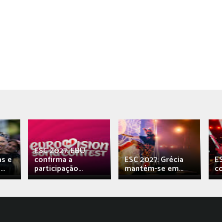
ESC 2027: EBU
as e
confirma a
ESC 2027: Grécia
E
..
participação...
mantém-se em...
c