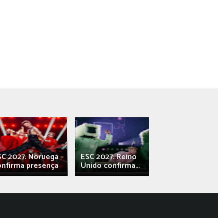
SC 2027: Noruega
ESC 2027: Reino
França: Alec e
onfirma presença
Unido confirma...
Qali" represen