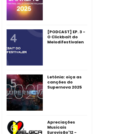
[PODCAST] EP. 3 -
O Clickbait do
Melodifestivalen
Letónia: oiça as
canções do
Supernova 2025
Apreciações
Musicais
Eurovisão'12 -