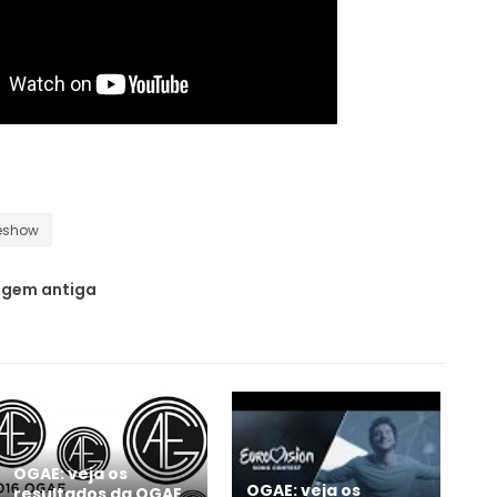
deshow
gem antiga
OGAE: veja os
OGAE: veja os
resultados da OGAE