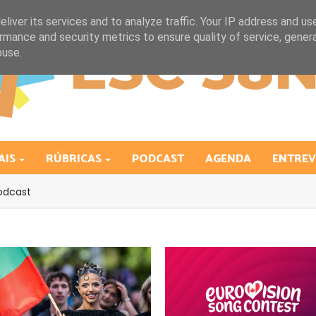
liver its services and to analyze traffic. Your IP address and us
rmance and security metrics to ensure quality of service, gene
buse.
AIS
RÚBRICAS
PODCAST
AGENDA
ENTREV
odcast