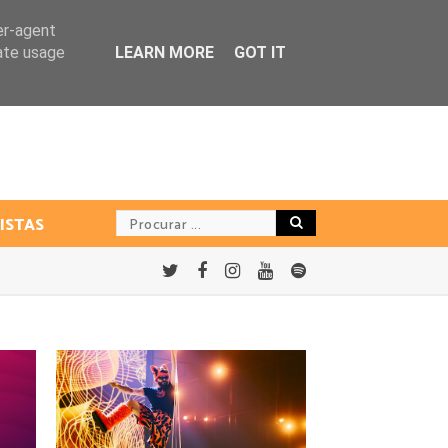
er-agent
rate usage
LEARN MORE
GOT IT
ISTAS