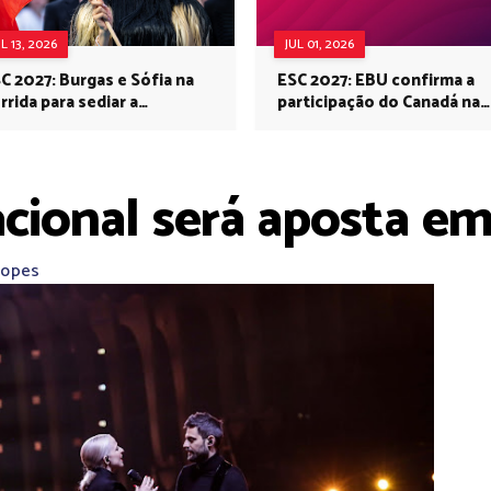
UL 13, 2026
JUL 01, 2026
C 2027: Burgas e Sófia na
ESC 2027: EBU confirma a
rrida para sediar a
participação do Canadá na
rovisão no próximo ano
Eurovisão do próximo ano
nacional será aposta e
Lopes