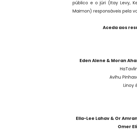
público e o júri (Itay Levy, 
Maimon) responsáveis pela v
Aceda aos resu
Eden Alene & Moran Aha
HaTavli
Avihu Pinhas
Linoy 
Ella-Lee Lahav & Or Amr
Omer El