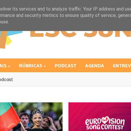
liver its services and to analyze traffic. Your IP address and us
rmance and security metrics to ensure quality of service, gene
buse.
AIS
RÚBRICAS
PODCAST
AGENDA
ENTREV
odcast