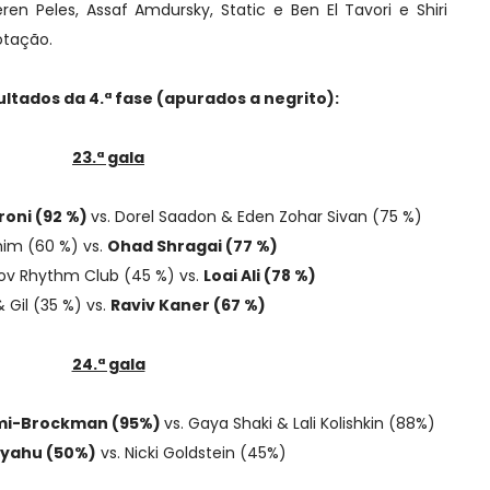
Keren Peles, Assaf Amdursky, Static e Ben El Tavori e Shiri
otação.
ltados da 4.ª fase (apurados a negrito):
23.ª gala
roni (92 %)
vs. Dorel Saadon & Eden Zohar Sivan (75 %)
nim (60 %) vs.
Ohad Shragai (77 %)
ov Rhythm Club (45 %) vs.
Loai Ali (78 %)
& Gil (35 %) vs.
Raviv Kaner (67 %)
24.ª gala
ami-Brockman (95%)
vs. Gaya Shaki & Lali Kolishkin (88%)
iyahu (50%)
vs. Nicki Goldstein (45%)