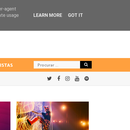
er-agent
rate usage
LEARN MORE
GOT IT
ISTAS