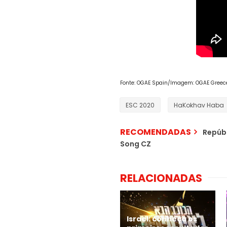
Fonte: OGAE Spain/Imagem: OGAE Greece/
ESC 2020
HaKokhav Haba
RECOMENDADAS
Repúbl
Song CZ
RELACIONADAS
Israel: conheça os