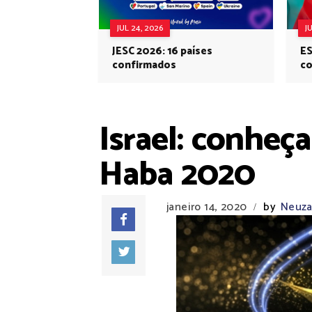
JUL 24, 2026
J
JESC 2026: 16 países
ES
confirmados
co
Eu
Israel: conheç
Haba 2020
janeiro 14, 2020
by
Neuza 
/