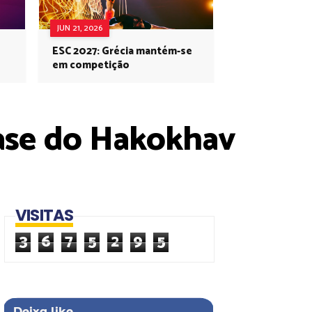
JUN 21, 2026
ESC 2027: Grécia mantém-se
em competição
 fase do Hakokhav
VISITAS
3
6
7
5
2
9
5