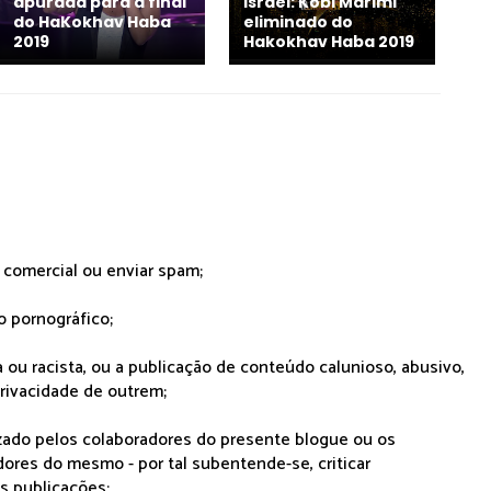
apurada para a final
Israel: Kobi Marimi
do HaKokhav Haba
eliminado do
2019
Hakokhav Haba 2019
r comercial ou enviar spam;
o pornográfico;
 ou racista, ou a publicação de conteúdo calunioso, abusivo,
rivacidade de outrem;
lizado pelos colaboradores do presente blogue ou os
dores do mesmo - por tal subentende-se, criticar
as publicações;