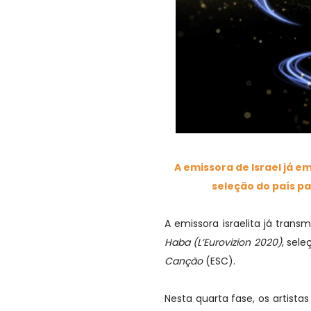
A emissora de Israel já e
seleção do país p
A emissora israelita já trans
Haba (L’Eurovizion 2020)
, sel
Canção
(ESC).
Nesta quarta fase, os artista