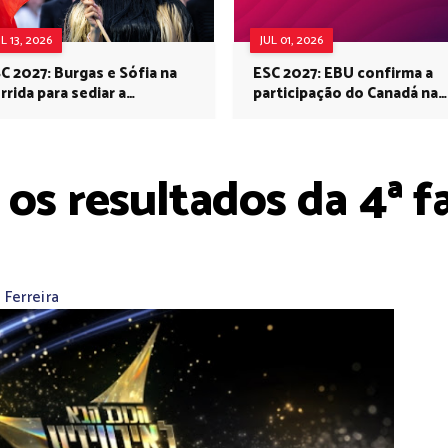
UL 13, 2026
JUL 01, 2026
C 2027: Burgas e Sófia na
ESC 2027: EBU confirma a
rrida para sediar a
participação do Canadá na
rovisão no próximo ano
Eurovisão do próximo ano
a os resultados da 4ª
Ferreira