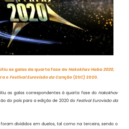
mitiu as galas da quarta fase do
Hakokhav Haba 2020
,
ara o
Festival Eurovisão da Can
ção (ESC) 2020.
mitiu as galas correspondentes à quarta fase do
Hakokhav
eção do país para a edição de 2020 do
Festival Eurovisão da
s foram divididos em duelos, tal como na terceira, sendo o