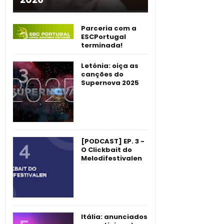
Parceria com a
ESCPortugal
terminada!
Letónia: oiça as
canções do
Supernova 2025
[PODCAST] EP. 3 -
O Clickbait do
Melodifestivalen
Itália: anunciados