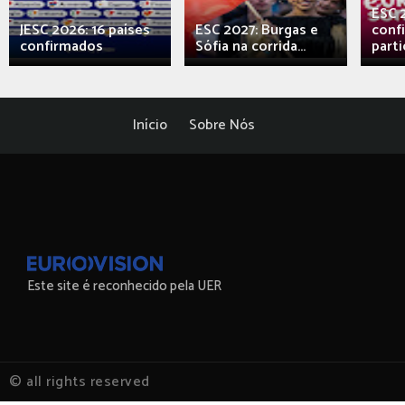
ESC 
JESC 2026: 16 países
ESC 2027: Burgas e
conf
confirmados
Sófia na corrida...
parti
Início
Sobre Nós
Este site é reconhecido pela UER
© all rights reserved