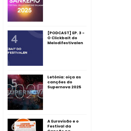
[PODCAST] EP. 3 -
O Clickbait do
Melodifestivalen
Letónia: oiça as
canções do
Supernova 2025
A Eurovisão e o
Festival da