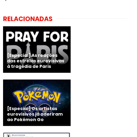
RELACIONADAS
[Especial] As reações
das estrelas eurovisivas
à tragédia de Paris
[Especial] Os artistas
eurovisivos já aderiram
ao Pokémon Go