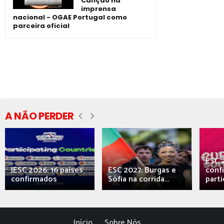
Canção na
imprensa
nacional - OGAE Portugal como
parceira oficial
A NÃO PERDER
ESC 
JESC 2026: 16 países
ESC 2027: Burgas e
conf
confirmados
Sófia na corrida...
parti
Início
Sobre Nós