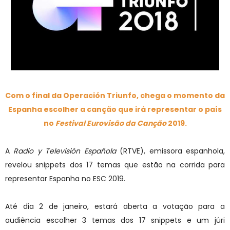
Com o final da Operación Triunfo, chega o momento da
Espanha escolher a canção que irá representar o país
no
Festival Eurovisão da Canção
2019.
A
Radio y Televisión Española
(RTVE), emissora espanhola,
revelou snippets dos 17 temas que estão na corrida para
representar Espanha no ESC 2019.
Até dia 2 de janeiro, estará aberta a votação para a
audiência escolher 3 temas dos 17 snippets e um júri