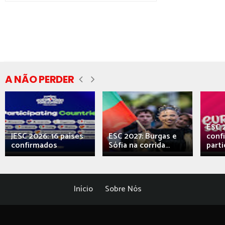
A NÃO PERDER
ESC 
JESC 2026: 16 países
ESC 2027: Burgas e
conf
confirmados
Sófia na corrida...
parti
Início
Sobre Nós