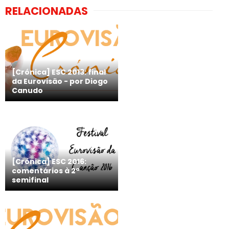
RELACIONADAS
[Crónica] ESC 2013: final
da Eurovisão - por Diogo
Canudo
[Crónica] ESC 2016:
comentários à 2ª
semifinal