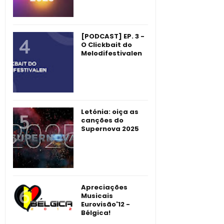
[PODCAST] EP. 3 -
O Clickbait do
Melodifestivalen
Letónia: oiça as
canções do
Supernova 2025
Apreciações
Musicais
Eurovisão'12 -
Bélgica!