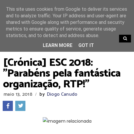
This site uses cookies from Google to deliver its services
and to analyze traffic. Your IP address and user-agent are
shared with Google along with performance and security
metrics to ensure quality of service, generate usage
statistics, and to detect and address abuse.
TRENDING
LEARN MORE
GOT IT
[Crónica] ESC 2018:
"Parabéns pela fantástica
organização, RTP!"
maio 13, 2018
by
Diogo Canudo
/