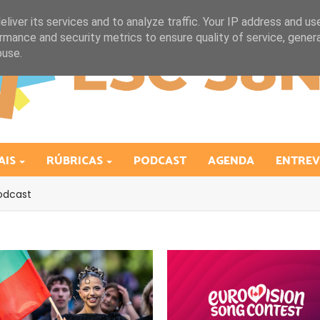
liver its services and to analyze traffic. Your IP address and us
rmance and security metrics to ensure quality of service, gene
buse.
AIS
RÚBRICAS
PODCAST
AGENDA
ENTREV
odcast