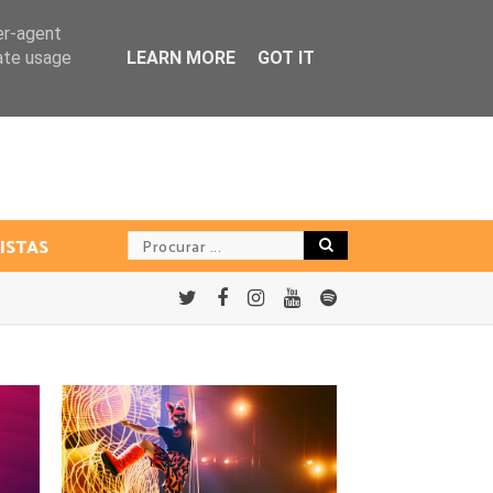
er-agent
rate usage
LEARN MORE
GOT IT
ISTAS