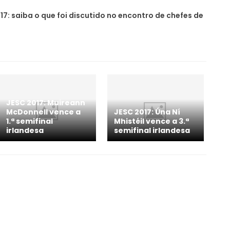
17: saiba o que foi discutido no encontro de chefes de
JESC 2017: Muireann
McDonnell vence a
JESC 2017: Úna Ní
1.ª semifinal
Mhistéil vence a 3.ª
irlandesa
semifinal irlandesa