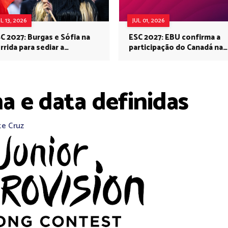
UL 13, 2026
JUL 01, 2026
C 2027: Burgas e Sófia na
ESC 2027: EBU confirma a
rrida para sediar a
participação do Canadá na
rovisão no próximo ano
Eurovisão do próximo ano
na e data definidas
te Cruz