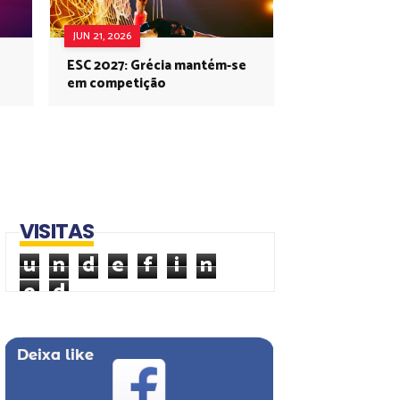
JUN 21, 2026
ESC 2027: Grécia mantém-se
em competição
VISITAS
u
n
d
e
f
i
n
e
d