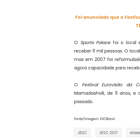
Foi anunciado que o
Festiv
T
O
Sports Palace
foi o local 
receber 11 mil pessoas. O lo
mas em 2007 foi reformulado
agora capacidade para receb
O
Festival Eurovisão da 
Mamadashvili, de 11 anos, 
passado.
Fonte/Imagem: ESCBrasil
JESC
JESC 2017
slid