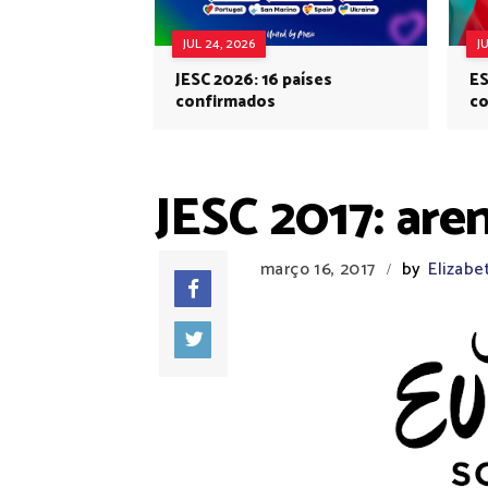
JUL 24, 2026
J
JESC 2026: 16 países
ES
confirmados
co
Eu
JESC 2017: are
março 16, 2017
by
Elizabe
/