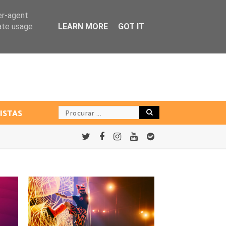
er-agent
rate usage
LEARN MORE
GOT IT
ISTAS