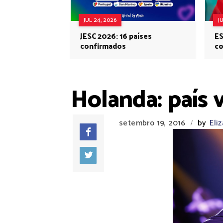
JUL 24, 2026
J
JESC 2026: 16 países
ES
confirmados
co
Eu
Holanda: país 
setembro 19, 2016
by
Eli
/