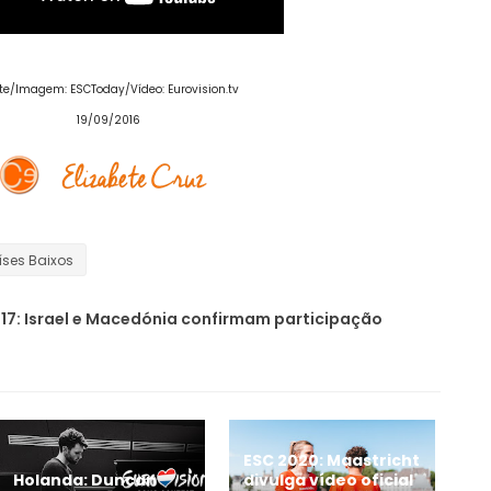
te/Imagem: ESCToday/Vídeo: Eurovision.tv
19/09/2016
íses Baixos
17: Israel e Macedónia confirmam participação
ESC 2020: Maastricht
Holanda: Duncan
divulga vídeo oficial