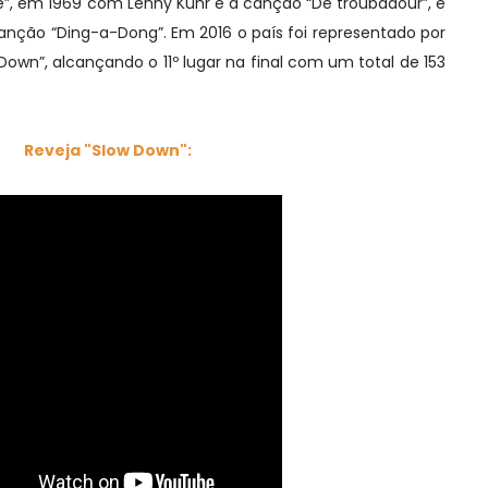
je”, em 1969 com Lenny Kuhr e a canção “De troubadour”, e
nção “Ding-a-Dong”. Em 2016 o país foi representado por
own”, alcançando o 11º lugar na final com um total de 153
Reveja "Slow Down":