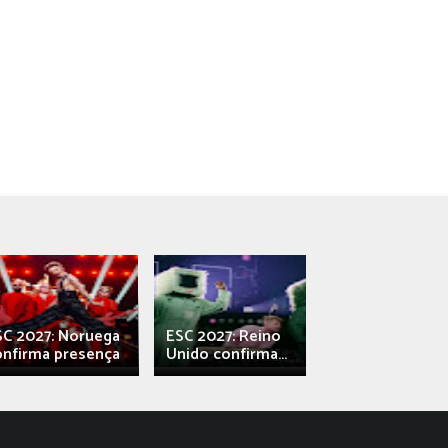
SC 2027: Noruega
ESC 2027: Reino
França: Alec e
onfirma presença
Unido confirma...
Qali" represen