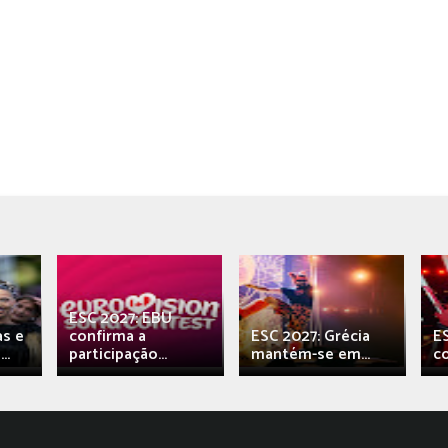
ESC 2027: EBU
as e
confirma a
ESC 2027: Grécia
E
..
participação...
mantém-se em...
c