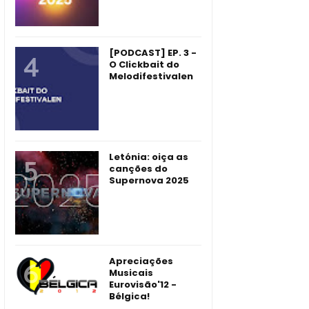
[PODCAST] EP. 3 -
O Clickbait do
Melodifestivalen
Letónia: oiça as
canções do
Supernova 2025
Apreciações
Musicais
Eurovisão'12 -
Bélgica!