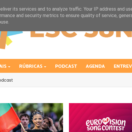
liver its services and to analyze traffic. Your IP address and us
rmance and security metrics to ensure quality of service, gene
buse.
AIS
RÚBRICAS
PODCAST
AGENDA
ENTREV
odcast