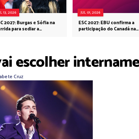
UL 13, 2026
JUL 01, 2026
C 2027: Burgas e Sófia na
ESC 2027: EBU confirma a
rrida para sediar a
participação do Canadá na
rovisão no próximo ano
Eurovisão do próximo ano
vai escolher internam
zabete Cruz