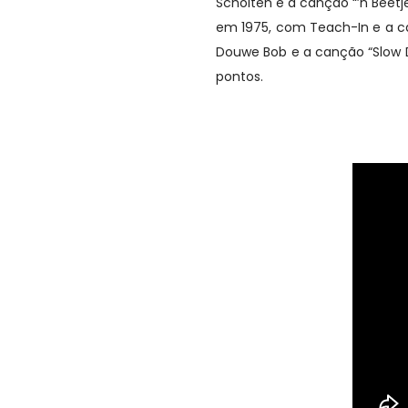
Scholten e a canção “’n Beet
em 1975, com Teach-In e a ca
Douwe Bob e a canção “Slow D
pontos.