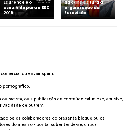
Laurence é o
da candidatura à
escolhido para o ESC
organização da
2019
Eurovisão
r comercial ou enviar spam;
o pornográfico;
 ou racista, ou a publicação de conteúdo calunioso, abusivo,
rivacidade de outrem;
lizado pelos colaboradores do presente blogue ou os
dores do mesmo - por tal subentende-se, criticar