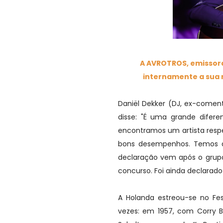
A AVROTROS, emissora
internamente a sua 
Daniël Dekker (DJ, ex-comen
disse: "É uma grande difere
encontramos um artista respe
bons desempenhos. Temos a 
declaração vem após o grupo 
concurso. Foi ainda declarad
A Holanda estreou-se no Fe
vezes: em 1957, com Corry 