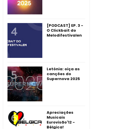
[PODCAST] EP. 3 -
O Clickbait do
Melodifestivalen
Letónia: oiça as
canções do
Supernova 2025
Apreciações
Musicais
Eurovisão'12 -
Bélgica!