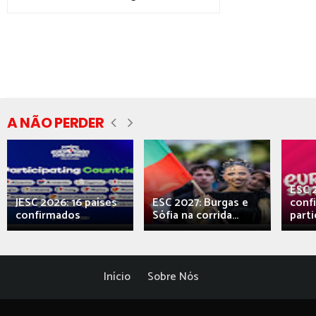
A NÃO PERDER
ESC 
JESC 2026: 16 países
ESC 2027: Burgas e
conf
confirmados
Sófia na corrida...
parti
Início
Sobre Nós