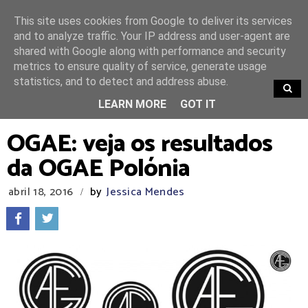
This site uses cookies from Google to deliver its services
and to analyze traffic. Your IP address and user-agent are
shared with Google along with performance and security
metrics to ensure quality of service, generate usage
statistics, and to detect and address abuse.
TRENDING
LEARN MORE
GOT IT
OGAE: veja os resultados
da OGAE Polónia
abril 18, 2016
by
Jessica Mendes
/