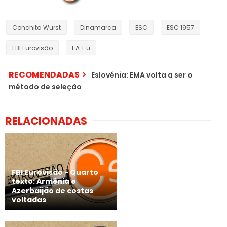
Conchita Wurst
Dinamarca
ESC
ESC 1957
FBI Eurovisão
t.A.T.u
RECOMENDADAS
Eslovénia: EMA volta a ser o
método de seleção
RELACIONADAS
FBI Eurovisão - Quarto
texto: Arménia e
Azerbaijão de costas
voltadas