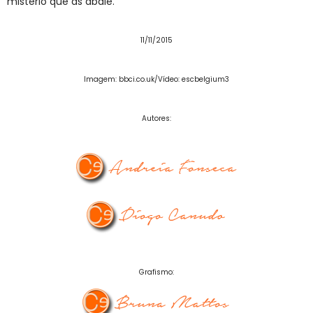
mistério que as abale.
11/11/2015
Imagem: bbci.co.uk/Vídeo: escbelgium3
Autores:
Grafismo: