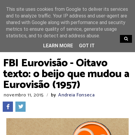
This site uses cookies from Google to deliver its services
and to analyze traffic. Your IP address and user-agent are
shared with Google along with performance and security
metrics to ensure quality of service, generate usage
statistics, and to detect and address abuse.
TRENDING
LEARN MORE
GOT IT
FBI Eurovisão - Oitavo
texto: o beijo que mudou a
Eurovisão (1957)
novembro 11, 2015
by
Andreia Fonseca
/