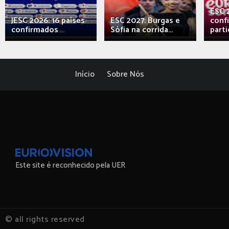
ESC 
JESC 2026: 16 países
ESC 2027: Burgas e
conf
confirmados
Sófia na corrida...
parti
Início
Sobre Nós
Este site é reconhecido pela UER
© all rights reserved