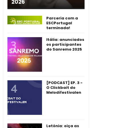
2026
Parceria com a
ESCPortugal
terminada!
Itália: anunciados
os participantes
do Sanremo 2025
[PODCAST] EP. 3 -
O Clickbait do
Melodifestivalen
Letónia: oiça as