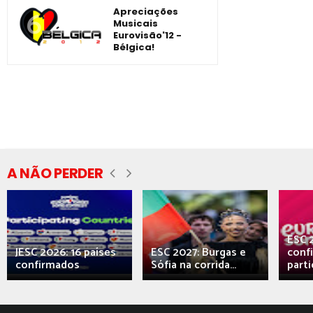
Apreciações
Musicais
Eurovisão'12 -
Bélgica!
A NÃO PERDER
ESC 
JESC 2026: 16 países
ESC 2027: Burgas e
conf
confirmados
Sófia na corrida...
parti