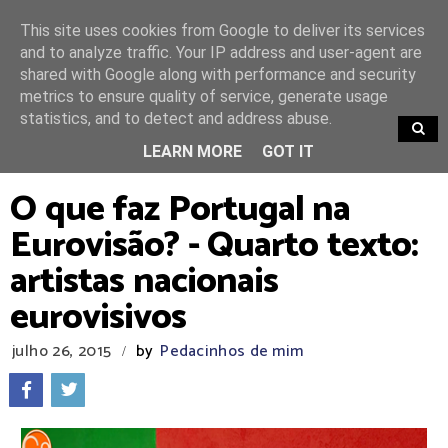
This site uses cookies from Google to deliver its services
and to analyze traffic. Your IP address and user-agent are
shared with Google along with performance and security
metrics to ensure quality of service, generate usage
statistics, and to detect and address abuse.
TRENDING
LEARN MORE
GOT IT
O que faz Portugal na
Eurovisão? - Quarto texto:
artistas nacionais
eurovisivos
julho 26, 2015
by
Pedacinhos de mim
/