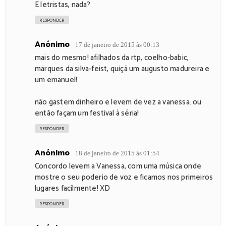
E letristas, nada?
RESPONDER
Anónimo
17 de janeiro de 2015 às 00:13
mais do mesmo! afilhados da rtp, coelho-babic,
marques da silva-feist, quiçá um augusto madureira e
um emanuel!
não gastem dinheiro e levem de vez a vanessa. ou
então façam um festival à séria!
RESPONDER
Anónimo
18 de janeiro de 2015 às 01:54
Concordo levem a Vanessa, com uma música onde
mostre o seu poderio de voz e ficamos nos primeiros
lugares facilmente! XD
RESPONDER