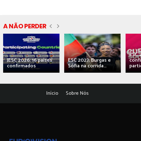
A NÃO PERDER
ESC 
JESC 2026: 16 países
ESC 2027: Burgas e
conf
confirmados
Sófia na corrida...
parti
Início
Sobre Nós