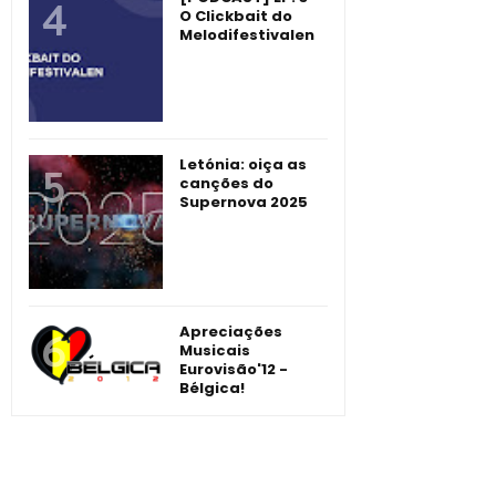
O Clickbait do
Melodifestivalen
Letónia: oiça as
canções do
Supernova 2025
Apreciações
Musicais
Eurovisão'12 -
Bélgica!