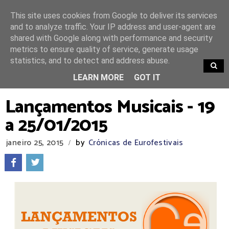
This site uses cookies from Google to deliver its services
and to analyze traffic. Your IP address and user-agent are
shared with Google along with performance and security
metrics to ensure quality of service, generate usage
statistics, and to detect and address abuse.
TRENDING
LEARN MORE
GOT IT
Lançamentos Musicais - 19
a 25/01/2015
janeiro 25, 2015
by
Crónicas de Eurofestivais
/