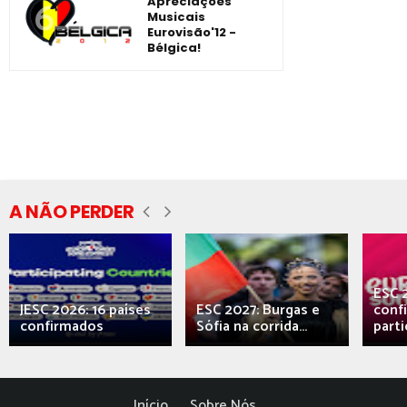
Apreciações
Musicais
Eurovisão'12 -
Bélgica!
A NÃO PERDER
ESC 
JESC 2026: 16 países
ESC 2027: Burgas e
conf
confirmados
Sófia na corrida...
parti
Início
Sobre Nós