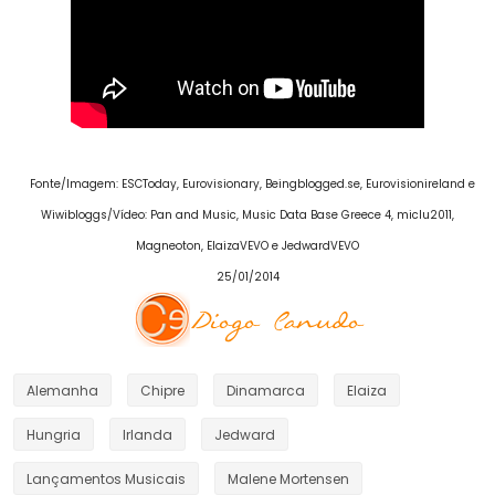
Fonte/Imagem: ESCToday, Eurovisionary, Beingblogged.se, Eurovisionireland e
Wiwibloggs/Vídeo: Pan and Music, Music Data Base Greece 4, miclu2011,
Magneoton, ElaizaVEVO e JedwardVEVO
25/01/2014
Alemanha
Chipre
Dinamarca
Elaiza
Hungria
Irlanda
Jedward
Lançamentos Musicais
Malene Mortensen