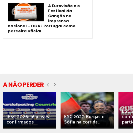
A Eurovisão e o
Festival da
Canção na
imprensa
nacional - OGAE Portugal como
parceira oficial
A NÃO PERDER
ESC 
JESC 2026: 16 países
ESC 2027: Burgas e
conf
confirmados
Sófia na corrida...
parti