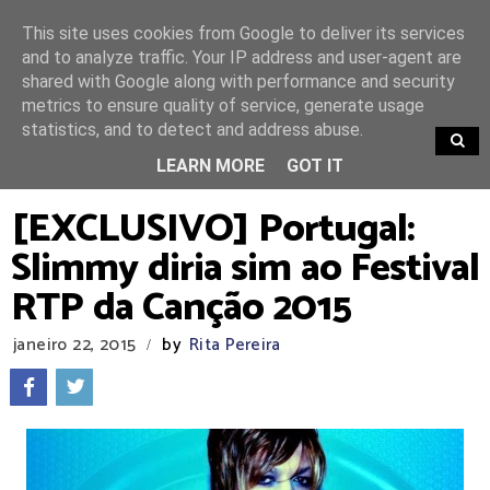
This site uses cookies from Google to deliver its services
and to analyze traffic. Your IP address and user-agent are
shared with Google along with performance and security
metrics to ensure quality of service, generate usage
statistics, and to detect and address abuse.
TRENDING
LEARN MORE
GOT IT
[EXCLUSIVO] Portugal:
Slimmy diria sim ao Festival
RTP da Canção 2015
janeiro 22, 2015
by
Rita Pereira
/