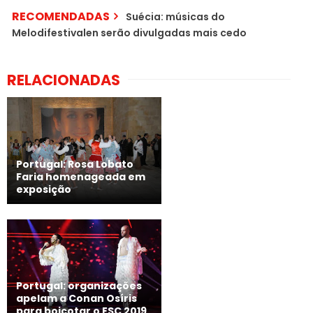
RECOMENDADAS
Suécia: músicas do
Melodifestivalen serão divulgadas mais cedo
RELACIONADAS
Portugal: Rosa Lobato
Faria homenageada em
exposição
Portugal: organizações
apelam a Conan Osíris
para boicotar o ESC 2019