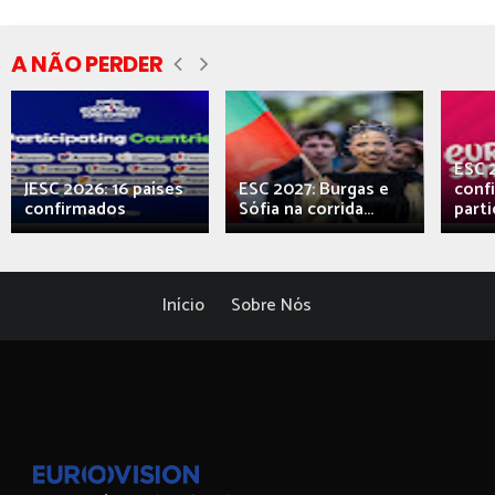
A NÃO PERDER
ESC 
JESC 2026: 16 países
ESC 2027: Burgas e
conf
confirmados
Sófia na corrida...
parti
Início
Sobre Nós