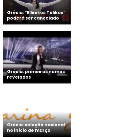
Grécia: "Ellinikos Telikos"
poderá ser cancelado
Grécia: primeiros nomes
revelados
Grécia: seleção nacional
no início de março