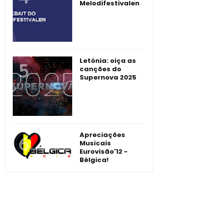
Melodifestivalen
Letónia: oiça as
canções do
Supernova 2025
Apreciações
Musicais
Eurovisão'12 -
Bélgica!