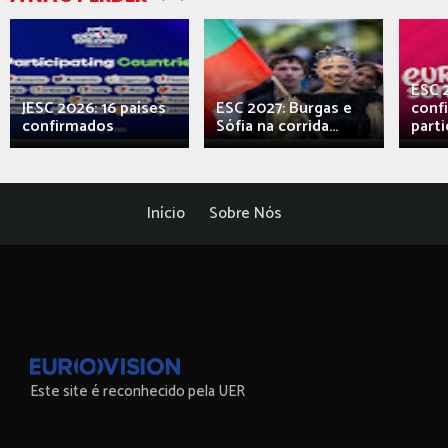
ESC 
JESC 2026: 16 países
ESC 2027: Burgas e
conf
confirmados
Sófia na corrida...
parti
Início
Sobre Nós
Este site é reconhecido pela UER