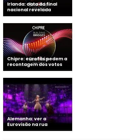
Irlanda: data da final
nacional revelada
Chipre: eurofãs pedem a
recontagem dos votos
Alemanha: ver a
Eurovisão na rua