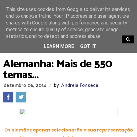
This site uses cookies from Google to deliver its services
and to analyze traffic. Your IP address and user-agent are
shared with Google along with performance and security
metrics to ensure quality of service, generate usage
statistics, and to detect and address abuse.
TRENDING
LEARN MORE
GOT IT
Alemanha: Mais de 550
temas...
dezembro 06, 2014
by
Andreia Fonseca
/
Os alemães apenas selecionarão a sua representação