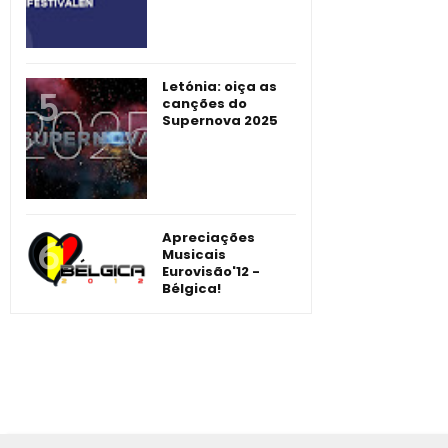
Letónia: oiça as
canções do
Supernova 2025
Apreciações
Musicais
Eurovisão'12 -
Bélgica!