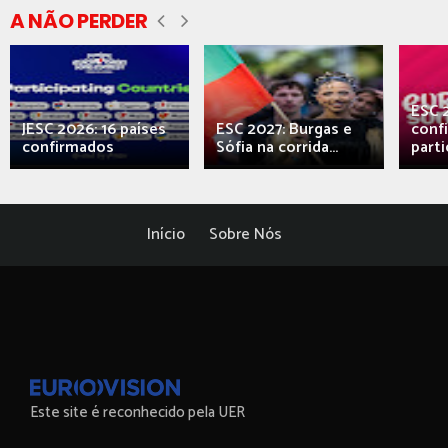
A NÃO PERDER
ESC 
JESC 2026: 16 países
ESC 2027: Burgas e
conf
confirmados
Sófia na corrida...
parti
Início
Sobre Nós
Este site é reconhecido pela UER