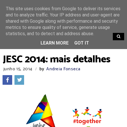
This site uses cookies from Google to deliver its services
and to analyze traffic. Your IP address and user-agent are
shared with Google along with performance and security
metrics to ensure quality of service, generate usage
statistics, and to detect and address abuse.
TRENDING
LEARN MORE
GOT IT
JESC 2014: mais detalhes
junho 15, 2014
by
Andreia Fonseca
/