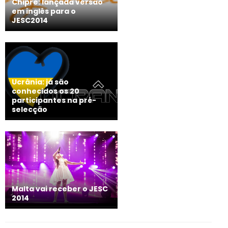
Chipre: lançada versão
em inglês para o
JESC2014
Ucrânia: já são
conhecidos os 20
participantes na pré-
selecção
Malta vai receber o JESC
2014