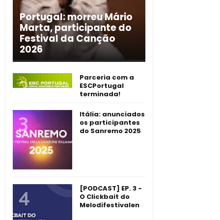
Portugal: morreu Mário
Marta, participante do
Festival da Canção
2026
Parceria com a
ESCPortugal
terminada!
Itália: anunciados
os participantes
do Sanremo 2025
[PODCAST] EP. 3 -
O Clickbait do
Melodifestivalen