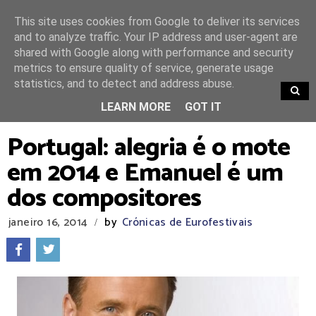
This site uses cookies from Google to deliver its services
and to analyze traffic. Your IP address and user-agent are
shared with Google along with performance and security
metrics to ensure quality of service, generate usage
statistics, and to detect and address abuse.
TRENDING
LEARN MORE
GOT IT
Portugal: alegria é o mote
em 2014 e Emanuel é um
dos compositores
janeiro 16, 2014
by
Crónicas de Eurofestivais
/