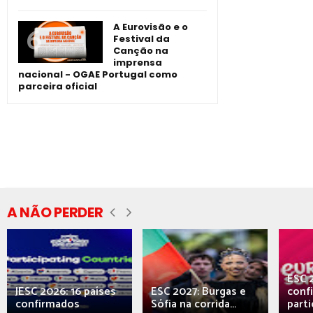
A Eurovisão e o
Festival da
Canção na
imprensa
nacional - OGAE Portugal como
parceira oficial
A NÃO PERDER
ESC 
JESC 2026: 16 países
ESC 2027: Burgas e
conf
confirmados
Sófia na corrida...
parti