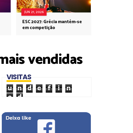
JUN 21, 2026
ESC 2027: Grécia mantém-se
em competição
 mais vendidas
VISITAS
u
n
d
e
f
i
n
e
d