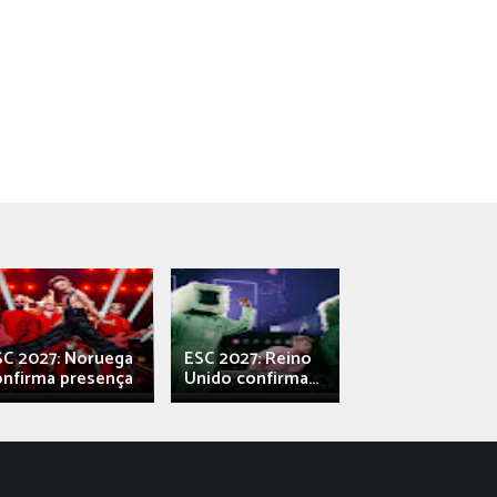
SC 2027: Noruega
ESC 2027: Reino
França: Alec e
onfirma presença
Unido confirma...
Qali" represen