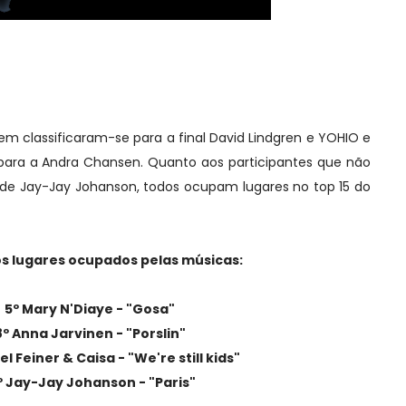
 semi final do Melodifestivalen e as quatro músicas
tão entre as mais vendidas do iTunes sueco.
 classificaram-se para a final David Lindgren e YOHIO e
 para a Andra Chansen. Quanto aos participantes que não
 de Jay-Jay Johanson, todos ocupam lugares no top 15 do
os lugares ocupados pelas músicas:
5º Mary N'Diaye - "Gosa"
8º Anna Jarvinen - "Porslin"
el Feiner & Caisa - "We're still kids"
º Jay-Jay Johanson - "Paris"