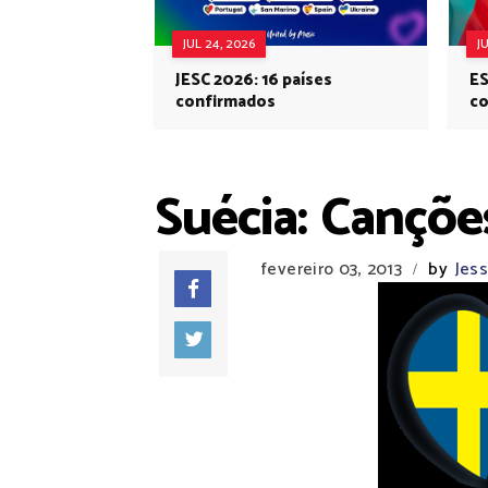
JUL 24, 2026
J
JESC 2026: 16 países
ES
confirmados
co
Eu
Suécia: Cançõe
fevereiro 03, 2013
by
Jes
/