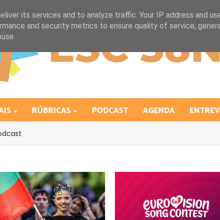
liver its services and to analyze traffic. Your IP address and us
rmance and security metrics to ensure quality of service, gene
buse.
AIS
RÚBRICAS
PODCAST
AGENDA
ENTREV
odcast