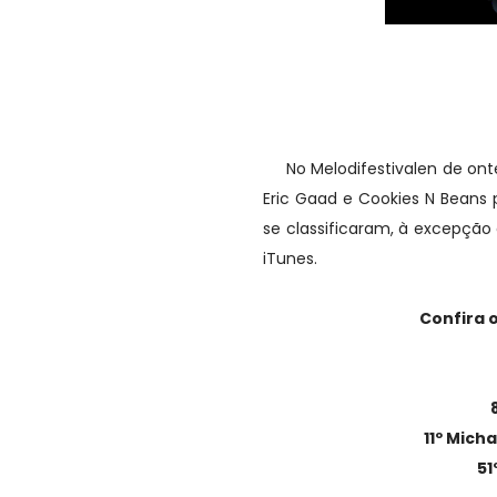
Aconteceu ontem a primeira
eliminadas já es
No Melodifestivalen de ontem
Eric Gaad e Cookies N Beans
se classificaram, à excepção
iTunes.
Confira 
11º Micha
51