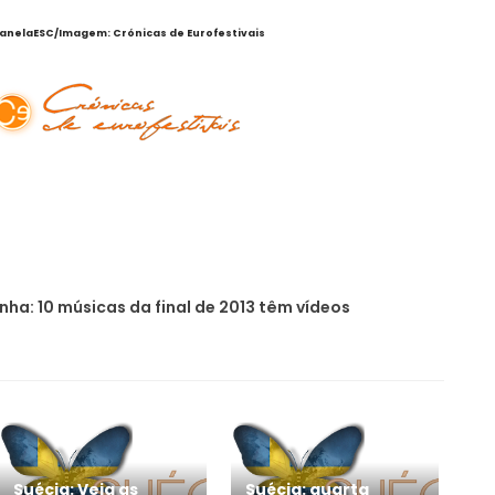
JanelaESC/Imagem: Crónicas de Eurofestivais
ha: 10 músicas da final de 2013 têm vídeos
Suécia: Veja as
Suécia: quarta