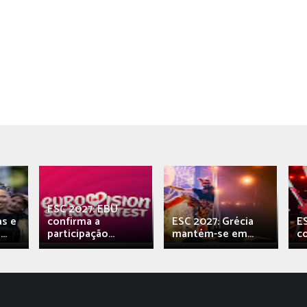
ESC 2027: EBU
as e
confirma a
ESC 2027: Grécia
E
..
participação...
mantém-se em...
c