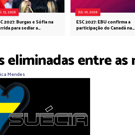
UL 13, 2026
JUL 01, 2026
C 2027: Burgas e Sófia na
ESC 2027: EBU confirma a
rrida para sediar a
participação do Canadá na
rovisão no próximo ano
Eurovisão do próximo ano
s eliminadas entre as
sica Mendes