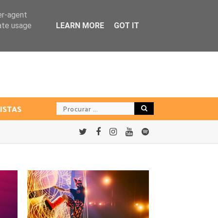
er-agent
rate usage
LEARN MORE
GOT IT
ISTAS