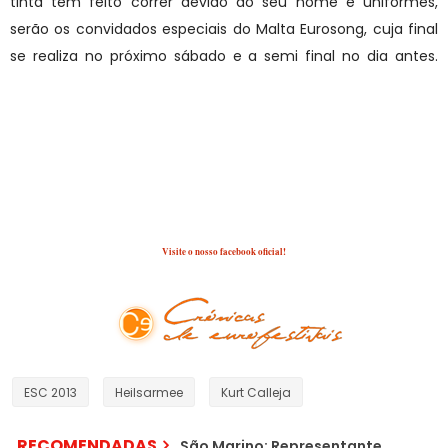
tinta têm feito correr devido ao seu nome e uniformes,
serão os convidados especiais do Malta Eurosong, cuja final
se realiza no próximo sábado e a semi final no dia antes.
Além da banda, também o representante do país no
passado ano, Kurt Calleja, estará presente no
concurso.
Fonte/Imagem: ESCtoday
Visite o nosso facebook oficial!
ESC 2013
Heilsarmee
Kurt Calleja
RECOMENDADAS
São Marino: Representante