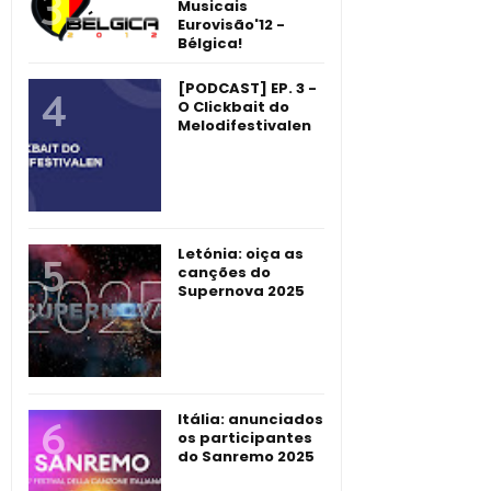
Musicais
Eurovisão'12 -
Bélgica!
[PODCAST] EP. 3 -
O Clickbait do
Melodifestivalen
Letónia: oiça as
canções do
Supernova 2025
Itália: anunciados
os participantes
do Sanremo 2025