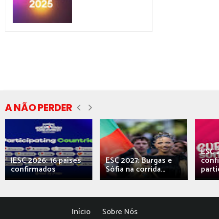
A NÃO PERDER
ESC 
JESC 2026: 16 países
ESC 2027: Burgas e
conf
confirmados
Sófia na corrida...
parti
Início
Sobre Nós