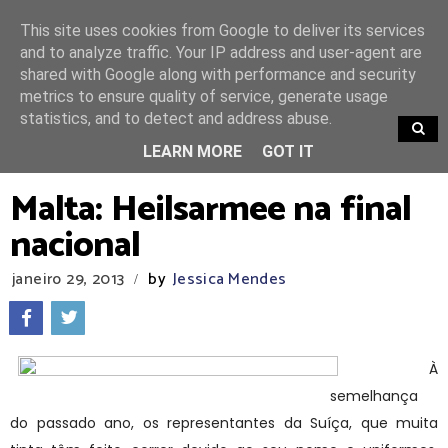
This site uses cookies from Google to deliver its services
and to analyze traffic. Your IP address and user-agent are
shared with Google along with performance and security
metrics to ensure quality of service, generate usage
statistics, and to detect and address abuse.
TRENDING
LEARN MORE
GOT IT
Malta: Heilsarmee na final
nacional
janeiro 29, 2013
by
Jessica Mendes
/
À
semelhança
do passado ano, os representantes da Suíça, que muita